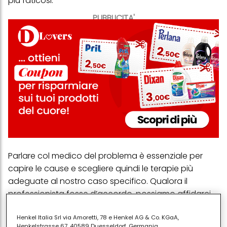
più faticosi.
PUBBLICITA'
Parlare col medico del problema è essenziale per
capire le cause e scegliere quindi le terapie più
adeguate al nostro caso specifico. Qualora il
professionista fosse d’accordo, possiamo affidarci
ad
alcuni rimedi naturali
che non prevedono l’uso
dei farmaci e possono donarci sollievo.
Henkel Italia Srl via Amoretti, 78 e Henkel AG & Co. KGaA,
Henkelstrasse 67, 40589 Duesseldorf, Germania