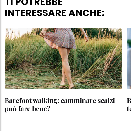
TI POTREBBE
INTERESSARE ANCHE:
Barefoot walking: camminare scalzi
R
può fare bene?
t