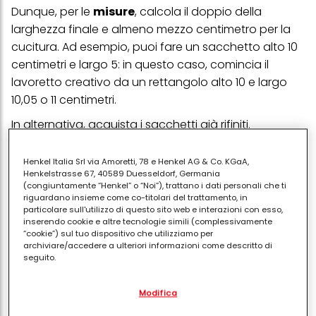
Dunque, per le
misure
, calcola il doppio della
larghezza finale e almeno mezzo centimetro per la
cucitura. Ad esempio, puoi fare un sacchetto alto 10
centimetri e largo 5: in questo caso, comincia il
lavoretto creativo da un rettangolo alto 10 e largo
10,05 o 11 centimetri.
In alternativa, acquista i sacchetti già rifiniti.
Essiccare i fiori per i sacchetti profumati
Henkel Italia Srl via Amoretti, 78 e Henkel AG & Co. KGaA,
Henkelstrasse 67, 40589 Duesseldorf, Germania
In commercio, trovi il pot pourri già pronto o i
(congiuntamente “Henkel” o “Noi”), trattano i dati personali che ti
materiali essiccati da comporre come vuoi.
riguardano insieme come co-titolari del trattamento, in
particolare sull'utilizzo di questo sito web e interazioni con esso,
D’altra parte, è bello anche fare una passeggiata e
inserendo cookie e altre tecnologie simili (complessivamente
“cookie”) sul tuo dispositivo che utilizziamo per
raccogliere i fiori e le erbe che preferisci, nel rispetto
archiviare/accedere a ulteriori informazioni come descritto di
della natura e delle regole, oppure fare un giro nel
seguito.
tuo giardino.
Con il tuo consenso, noi e i nostri partner (inclusi come titolari
Modifica
separati o co-titolari come indicato nella nostra Informativa sulla
In linea di massima,
raccogli
i fiori al mattino, prima
protezione dei dati collegata nel piè di pagina, Sezione "Cookie,
che il sole diventi troppo alto, o nel pomeriggio,