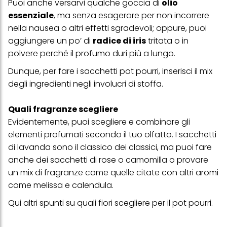
Puoi anche versarvi qualche goccia di
olio
clic su "modifica" di seguito".
essenziale
, ma senza esagerare per non incorrere
Se fai clic su "Modifica" potrai trovare maggiori informazioni sul
nella nausea o altri effetti sgradevoli; oppure, puoi
trattamento dei tuoi dati / sull'uso dei cookie e consentirli per uno o
aggiungere un po’ di
radice di iris
tritata o in
più degli scopi sopra menzionati. Cliccando su "Accetta tutto",
acconsenti all'uso dei cookie e al trattamento dei tuoi dati
polvere perché il profumo duri più a lungo.
personali per tutte le finalità sopra indicate. Se fai clic su "Rifiuta",
verranno utilizzati solo i cookie tecnicamente necessari per fornirti
Dunque, per fare i sacchetti pot pourri, inserisci il mix
questo sito web.
degli ingredienti negli involucri di stoffa.
Quali fragranze scegliere
Evidentemente, puoi scegliere e combinare gli
elementi profumati secondo il tuo olfatto. I sacchetti
di lavanda sono il classico dei classici, ma puoi fare
anche dei sacchetti di rose o camomilla o provare
un mix di fragranze come quelle citate con altri aromi
come melissa e calendula.
Qui
altri spunti su quali fiori scegliere per il pot pourri.