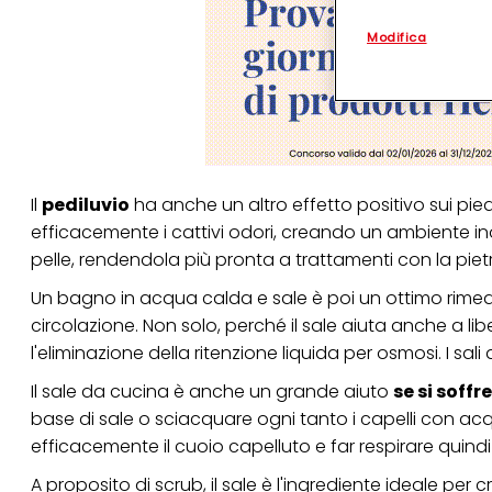
questo sito Web, p
personalizzato
. 
Modifica
(rispettivamente dell
terzi, conservare le
arricchiti con dati o
particolare per visu
identificati) su ques
misurare e ottimizz
Puoi trovare maggior
collegata nel piè di 
Il
pediluvio
ha anche un altro effetto positivo sui pied
qualsiasi momento co
collegata nel piè di 
efficacemente i cattivi odori, creando un ambiente ino
periodo di conserva
pelle, rendendola più pronta a trattamenti con la pietra
"modifica" di seguito
Un bagno in acqua calda e sale è poi un ottimo rime
Se fai clic su "Modif
per uno o più degli 
circolazione. Non solo, perché il sale aiuta anche a libe
tuoi dati personali p
l'eliminazione della ritenzione liquida per osmosi. I sa
necessari per fornirt
Il sale da cucina è anche un grande aiuto
se si soffr
base di sale o sciacquare ogni tanto i capelli con acqu
efficacemente il cuoio capelluto e far respirare quindi 
A proposito di scrub, il sale è l'ingrediente ideale per c