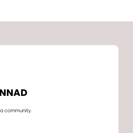
DONNAD
alla community.