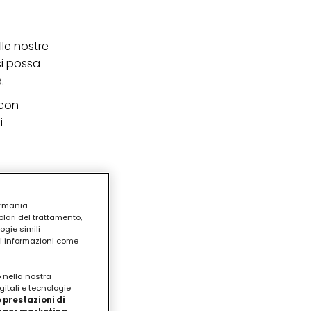
lle nostre
si possa
.
 con
i
ermania
lari del trattamento,
ogie simili
ri informazioni come
o nella nostra
gitali e tecnologie
 prestazioni di