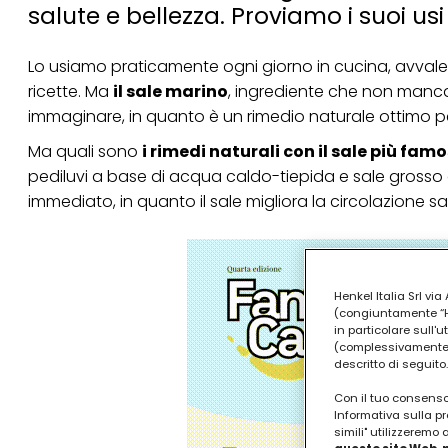
salute e bellezza. Proviamo i suoi usi 
Lo usiamo praticamente ogni giorno in cucina, avvalend
ricette. Ma
il sale marino
, ingrediente che non manca 
immaginare, in quanto è un rimedio naturale ottimo pe
Ma quali sono
i rimedi naturali con il sale più famo
pediluvi a base di acqua caldo-tiepida e sale grosso 
immediato, in quanto il sale migliora la circolazione
Henkel Italia Srl v
(congiuntamente “Hen
in particolare sull'
(complessivamente “
descritto di seguito.
Con il tuo consenso,
Informativa sulla pr
simili" utilizzeremo