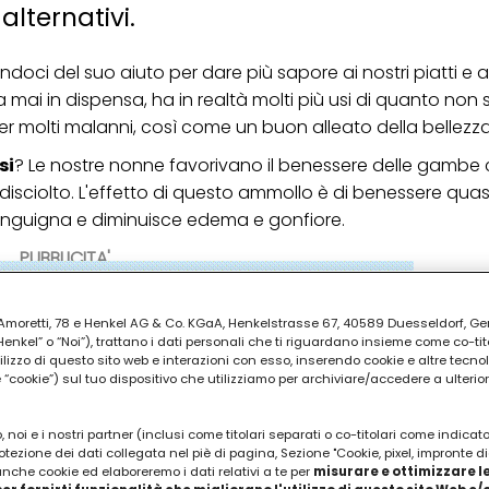
alternativi.
oci del suo aiuto per dare più sapore ai nostri piatti e a
mai in dispensa, ha in realtà molti più usi di quanto non 
r molti malanni, così come un buon alleato della bellezza
si
? Le nostre nonne favorivano il benessere delle gambe
disciolto. L'effetto di questo ammollo è di benessere quas
 sanguigna e diminuisce edema e gonfiore.
PUBBLICITA'
ia Amoretti, 78 e Henkel AG & Co. KGaA, Henkelstrasse 67, 40589 Duesseldorf, G
kel” o “Noi”), trattano i dati personali che ti riguardano insieme come co-tito
utilizzo di questo sito web e interazioni con esso, inserendo cookie e altre tecnol
cookie”) sul tuo dispositivo che utilizziamo per archiviare/accedere a ulterio
 noi e i nostri partner (inclusi come titolari separati o co-titolari come indicat
otezione dei dati collegata nel piè di pagina, Sezione "Cookie, pixel, impronte di
 anche cookie ed elaboreremo i dati relativi a te per
misurare e ottimizzare le