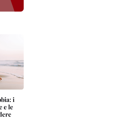
bia: i
 e le
dere