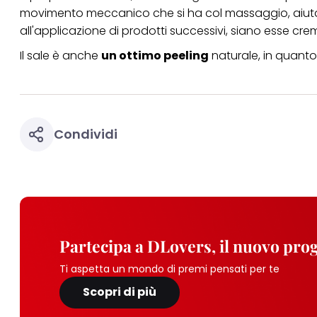
movimento meccanico che si ha col massaggio, aiuta a l
all'applicazione di prodotti successivi, siano esse crem
Il sale è anche
un ottimo peeling
naturale, in quanto 
Condividi
Partecipa a DLovers, il nuovo pr
Ti aspetta un mondo di premi pensati per te
Scopri di più