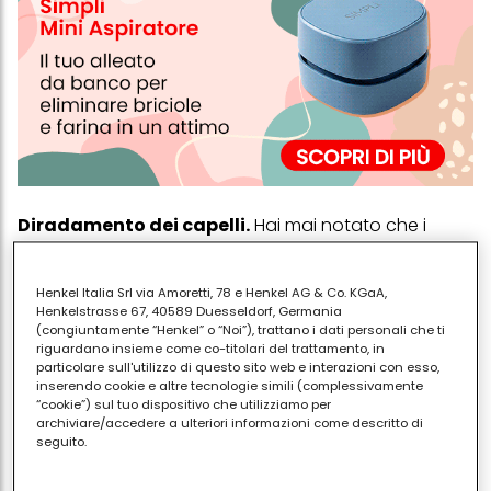
Diradamento dei capelli.
Hai mai notato che i
capelli sono meno fuitti o le tue tempie sembrano un
po' nude? Potresti avere a che fare con la caduta
Henkel Italia Srl via Amoretti, 78 e Henkel AG & Co. KGaA,
dei capelli di tipo femminile o un'attaccatura dei
Henkelstrasse 67, 40589 Duesseldorf, Germania
(congiuntamente “Henkel” o “Noi”), trattano i dati personali che ti
capelli sfuggente - condizioni che vengono con una
riguardano insieme come co-titolari del trattamento, in
lunga lista di cause (alopecia da trazione, perdita di
particolare sull'utilizzo di questo sito web e interazioni con esso,
inserendo cookie e altre tecnologie simili (complessivamente
capelli postpartum e altre delineate qui ), ma spesso
“cookie”) sul tuo dispositivo che utilizziamo per
si tratta di invecchiamento dei capelli. Proprio come i
archiviare/accedere a ulteriori informazioni come descritto di
tuoi capelli perdono pigmento nel tempo, anche la
seguito.
densità dei capelli subisce un calo.
Con il tuo consenso, noi e i nostri partner (inclusi come titolari