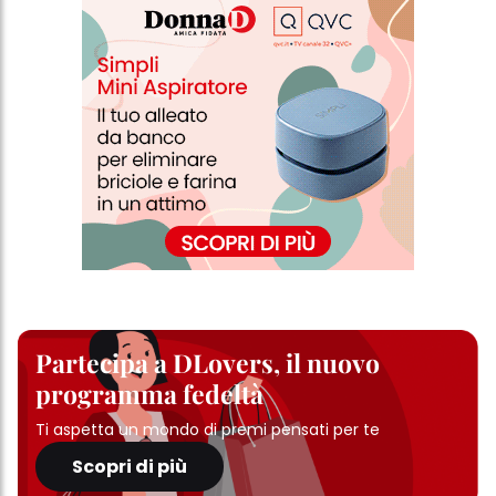
ulteriori informazioni sui cookie utilizzati su questo sito Web, in
particolare sul loro periodo di conservazione, consultare le
informazioni dettagliate su ciascun cookie disponibili facendo
clic su "modifica" di seguito".
Se fai clic su "Modifica" potrai trovare maggiori informazioni sul
trattamento dei tuoi dati / sull'uso dei cookie e consentirli per uno o
più degli scopi sopra menzionati. Cliccando su "Accetta tutto",
acconsenti all'uso dei cookie e al trattamento dei tuoi dati
personali per tutte le finalità sopra indicate. Se fai clic su "Rifiuta",
verranno utilizzati solo i cookie tecnicamente necessari per fornirti
questo sito web.
Partecipa a DLovers, il nuovo
programma fedeltà
Ti aspetta un mondo di premi pensati per te
Scopri di più