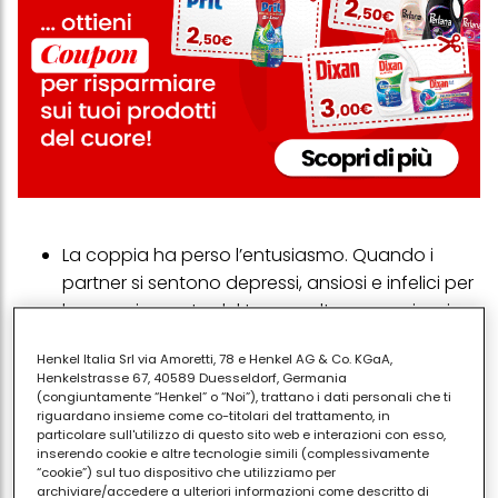
La coppia ha perso l’entusiasmo. Quando i
partner si sentono depressi, ansiosi e infelici per
la maggior parte del tempo oltre a non riuscire
ad avere un bambino, potrebbero correre verso
Henkel Italia Srl via Amoretti, 78 e Henkel AG & Co. KGaA,
il divorzio.
Henkelstrasse 67, 40589 Duesseldorf, Germania
Non fai nulla di concreto per cambiare le cose.
(congiuntamente “Henkel” o “Noi”), trattano i dati personali che ti
riguardano insieme come co-titolari del trattamento, in
Continui a parlare di quanto desideri avere un
particolare sull'utilizzo di questo sito web e interazioni con esso,
bambino, ma non cerchi cliniche per la fertilità e
inserendo cookie e altre tecnologie simili (complessivamente
“cookie”) sul tuo dispositivo che utilizziamo per
non consulti specialisti.
archiviare/accedere a ulteriori informazioni come descritto di