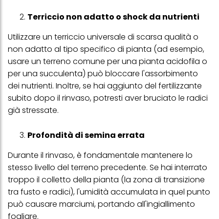
con dati ottenuti da terze parti e altri siti Web. Utilizziamo questi
profili per scopi di marketing personalizzato, in particolare per
Terriccio non adatto o shock da nutrienti
visualizzare annunci pubblicitari che potrebbero interessarti
(basati, ad esempio, sui tuoi interessi identificati) su questo sito
Utilizzare un terriccio universale di scarsa qualità o
web e altri media (di terzi) tramite i dispositivi assegnati a te o
alla tua famiglia, nonché per misurare e ottimizzare il successo
non adatto al tipo specifico di pianta (ad esempio,
delle campagne pubblicitarie.
usare un terreno comune per una pianta acidofila o
Puoi trovare maggiori informazioni sul trattamento dei tuoi dati
per una succulenta) può bloccare l'assorbimento
nella nostra Informativa sulla protezione dei dati collegata nel piè
dei nutrienti. Inoltre, se hai aggiunto del fertilizzante
di pagina (Sezione "Cookie, Pixel, Impronte digitali e tecnologie
simili"). Puoi revocare il tuo consenso in qualsiasi momento con
subito dopo il rinvaso, potresti aver bruciato le radici
effetto per il futuro disabilitando i cookie sul nostro sito web nella
già stressate.
sezione "Impostazioni cookie" collegata nel piè di pagina. Per
ulteriori informazioni sui cookie utilizzati su questo sito Web, in
particolare sul loro periodo di conservazione, consultare le
Profondità di semina errata
informazioni dettagliate su ciascun cookie disponibili facendo
clic su "modifica" di seguito".
Durante il rinvaso, è fondamentale mantenere lo
Se fai clic su "Modifica" potrai trovare maggiori informazioni sul
stesso livello del terreno precedente. Se hai interrato
trattamento dei tuoi dati / sull'uso dei cookie e consentirli per uno o
troppo il colletto della pianta (la zona di transizione
più degli scopi sopra menzionati. Cliccando su "Accetta tutto",
acconsenti all'uso dei cookie e al trattamento dei tuoi dati
tra fusto e radici), l'umidità accumulata in quel punto
personali per tutte le finalità sopra indicate. Se fai clic su "Rifiuta",
può causare marciumi, portando all'ingiallimento
verranno utilizzati solo i cookie tecnicamente necessari per fornirti
questo sito web.
fogliare.