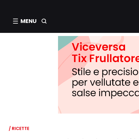
MENU
/ RICETTE