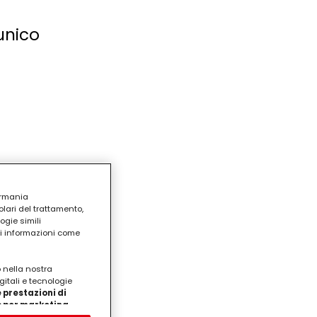
 unico
ermania
lari del trattamento,
ogie simili
ri informazioni come
o nella nostra
gitali e tecnologie
 prestazioni di
/o per marketing
on noi