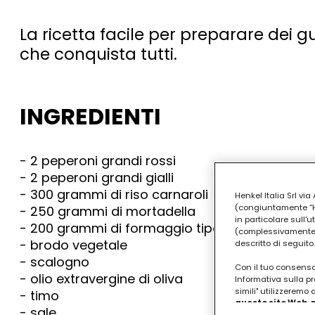
La ricetta facile per preparare dei gu
che conquista tutti.
INGREDIENTI
- 2 peperoni grandi rossi
- 2 peperoni grandi gialli
- 300 grammi di riso carnaroli
Henkel Italia Srl v
(congiuntamente “Hen
- 250 grammi di mortadella
in particolare sull'
- 200 grammi di formaggio tipo caciocavallo
(complessivamente “
- brodo vegetale
descritto di seguito.
- scalogno
Con il tuo consenso,
- olio extravergine di oliva
Informativa sulla pr
simili" utilizzeremo
- timo
questo sito Web, p
- sale
personalizzato
. 