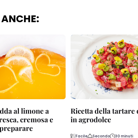
 ANCHE:
dda al limone a
Ricetta della tartare
fresca, cremosa e
in agrodolce
a preparare
Facile
Secondo
30 minuti