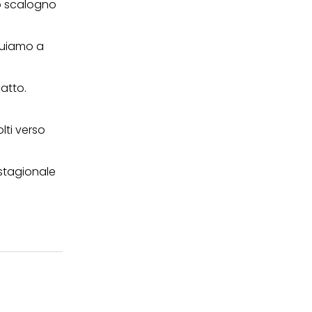
lo scalogno
nuiamo a
atto.
lti verso
 stagionale