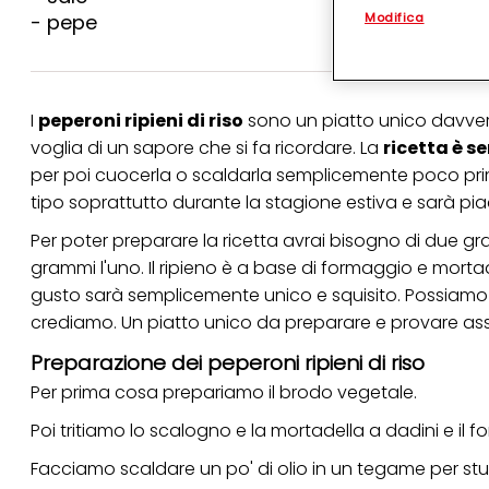
Modifica
- pepe
(rispettivamente dell
terzi, conservare le
arricchiti con dati o
particolare per visu
identificati) su ques
misurare e ottimizz
I
peperoni ripieni di riso
sono un piatto unico davver
voglia di un sapore che si fa ricordare. La
ricetta è s
Puoi trovare maggior
collegata nel piè di 
per poi cuocerla o scaldarla semplicemente poco prim
qualsiasi momento co
tipo soprattutto durante la stagione estiva e sarà piac
collegata nel piè di 
periodo di conserva
Per poter preparare la ricetta avrai bisogno di due gra
"modifica" di seguito
grammi l'uno. Il ripieno è a base di formaggio e mortad
Se fai clic su "Modif
gusto sarà semplicemente unico e squisito. Possiamo le
per uno o più degli 
tuoi dati personali p
crediamo. Un piatto unico da preparare e provare asso
necessari per fornirt
Preparazione dei peperoni ripieni di riso
Per prima cosa prepariamo il brodo vegetale.
Poi tritiamo lo scalogno e la mortadella a dadini e il 
Facciamo scaldare un po' di olio in un tegame per st