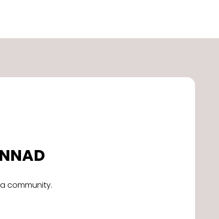
DONNAD
alla community.