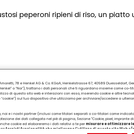
stosi peperoni ripieni di riso, un piatto
ia Amoretti, 78 e Henkel AG & Co. KGaA, Henkelstrasse 67, 40589 Duesseldorf, G
kel” o “Noi”), trattano i dati personali che ti riguardano insieme come co-tito
utilizzo di questo sito web e interazioni con esso, inserendo cookie e altre tecnol
cookie”) sul tuo dispositivo che utilizziamo per archiviare/accedere a ulterio
 noi e i nostri partner (inclusi come titolari separati o co-titolari come indicat
otezione dei dati collegata nel piè di pagina, Sezione "Cookie, pixel, impronte di
 anche cookie ed elaboreremo i dati relativi a te per
misurare e ottimizzare le
er fornirti funzionalità che migliorano l'utilizzo di questo sito Web e
Analizzeremo il tuo utilizzo di questo sito Web e le tue interazioni commerciali c