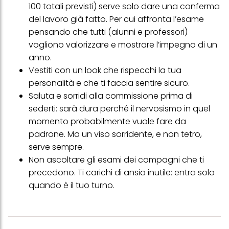
profili per scopi di marketing personalizzato, in particolare per
100 totali previsti) serve solo dare una conferma
visualizzare annunci pubblicitari che potrebbero interessarti
del lavoro già fatto. Per cui affronta l’esame
(basati, ad esempio, sui tuoi interessi identificati) su questo sito
pensando che tutti (alunni e professori)
web e altri media (di terzi) tramite i dispositivi assegnati a te o
alla tua famiglia, nonché per misurare e ottimizzare il successo
vogliono valorizzare e mostrare l’impegno di un
delle campagne pubblicitarie.
anno.
Puoi trovare maggiori informazioni sul trattamento dei tuoi dati
Vestiti con un look che
rispecchi la tua
nella nostra Informativa sulla protezione dei dati collegata nel piè
personalità e che ti faccia sentire sicuro
.
di pagina (Sezione "Cookie, Pixel, Impronte digitali e tecnologie
simili"). Puoi revocare il tuo consenso in qualsiasi momento con
Saluta e sorridi alla commissione prima di
effetto per il futuro disabilitando i cookie sul nostro sito web nella
sederti: sarà dura perché il nervosismo in quel
sezione "Impostazioni cookie" collegata nel piè di pagina. Per
ulteriori informazioni sui cookie utilizzati su questo sito Web, in
momento probabilmente vuole fare da
particolare sul loro periodo di conservazione, consultare le
padrone. Ma un viso sorridente, e non tetro,
informazioni dettagliate su ciascun cookie disponibili facendo
clic su "modifica" di seguito".
serve sempre.
Non ascoltare gli esami dei compagni che ti
Se fai clic su "Modifica" potrai trovare maggiori informazioni sul
trattamento dei tuoi dati / sull'uso dei cookie e consentirli per uno o
precedono. Ti carichi di ansia inutile: entra solo
più degli scopi sopra menzionati. Cliccando su "Accetta tutto",
quando è il tuo turno.
acconsenti all'uso dei cookie e al trattamento dei tuoi dati
personali per tutte le finalità sopra indicate. Se fai clic su "Rifiuta",
verranno utilizzati solo i cookie tecnicamente necessari per fornirti
questo sito web.