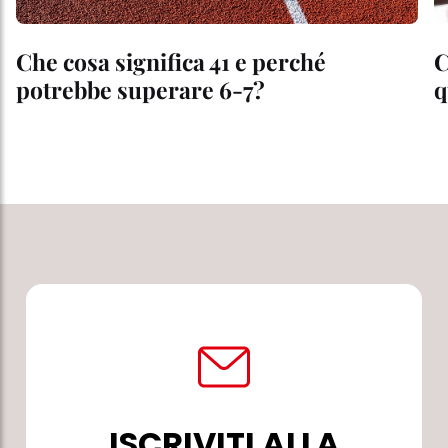
Che cosa significa 41 e perché
C
potrebbe superare 6-7?
q
ISCRIVITI ALLA