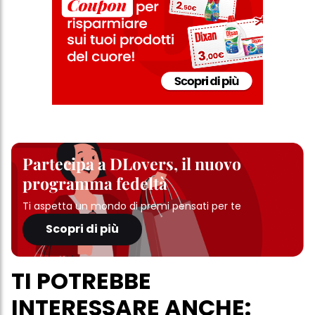
Partecipa a DLovers, il nuovo
programma fedeltà
Ti aspetta un mondo di premi pensati per te
Scopri di più
TI POTREBBE
INTERESSARE ANCHE: