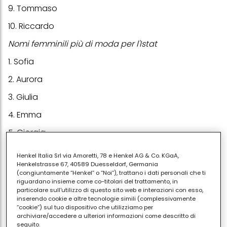
9. Tommaso
10. Riccardo
Nomi femminili più di moda per l'Istat
1. Sofia
2. Aurora
3. Giulia
4. Emma
5. Giorgia
6. Martina
Henkel Italia Srl via Amoretti, 78 e Henkel AG & Co. KGaA,
Henkelstrasse 67, 40589 Duesseldorf, Germania
7. Alice
(congiuntamente “Henkel” o “Noi”), trattano i dati personali che ti
riguardano insieme come co-titolari del trattamento, in
8. Greta
particolare sull'utilizzo di questo sito web e interazioni con esso,
inserendo cookie e altre tecnologie simili (complessivamente
9. Ginevra
“cookie”) sul tuo dispositivo che utilizziamo per
archiviare/accedere a ulteriori informazioni come descritto di
10. Chiara
seguito.