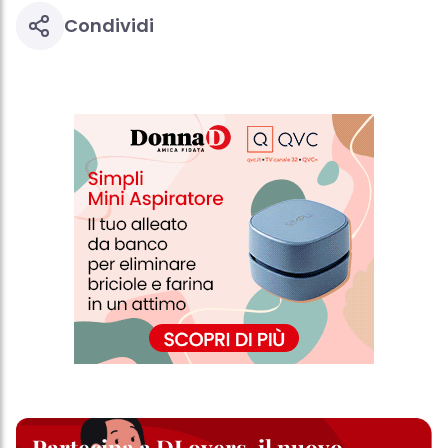
effetto per il futuro disabilitando i cookie sul nostro sito web nella
sezione "Impostazioni cookie" collegata nel piè di pagina. Per
Condividi
ulteriori informazioni sui cookie utilizzati su questo sito Web, in
particolare sul loro periodo di conservazione, consultare le
informazioni dettagliate su ciascun cookie disponibili facendo
clic su "modifica" di seguito".
Se fai clic su "Modifica" potrai trovare maggiori informazioni sul
trattamento dei tuoi dati / sull'uso dei cookie e consentirli per uno o
più degli scopi sopra menzionati. Cliccando su "Accetta tutto",
acconsenti all'uso dei cookie e al trattamento dei tuoi dati
personali per tutte le finalità sopra indicate. Se fai clic su "Rifiuta",
verranno utilizzati solo i cookie tecnicamente necessari per fornirti
questo sito web.
Partecipa a DLovers, il nuovo