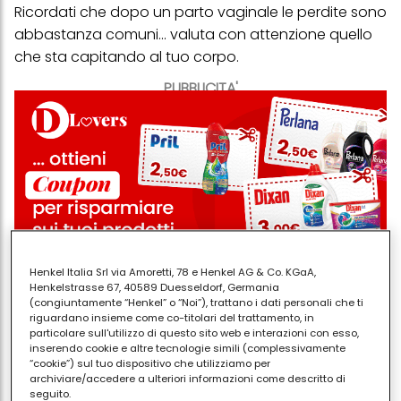
Ricordati che dopo un parto vaginale le perdite sono
abbastanza comuni... valuta con attenzione quello
che sta capitando al tuo corpo.
PUBBLICITA'
Henkel Italia Srl via Amoretti, 78 e Henkel AG & Co. KGaA,
Henkelstrasse 67, 40589 Duesseldorf, Germania
(congiuntamente “Henkel” o “Noi”), trattano i dati personali che ti
riguardano insieme come co-titolari del trattamento, in
Segni di depressione postnatale.
Soffri di
particolare sull'utilizzo di questo sito web e interazioni con esso,
inserendo cookie e altre tecnologie simili (complessivamente
qualcosa di più del blues post-nascituro? Non
“cookie”) sul tuo dispositivo che utilizziamo per
vergognarti di farti aiutare. Tutto si può risolvere e
archiviare/accedere a ulteriori informazioni come descritto di
seguito.
presto potresti ritrovare il sorriso.