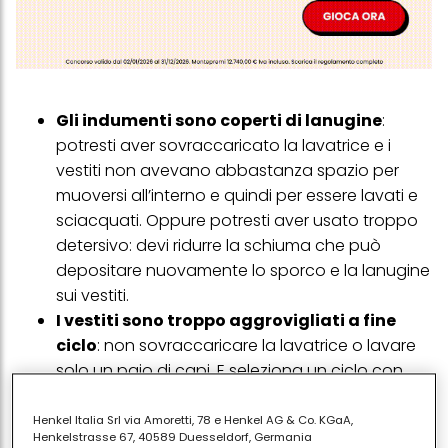
Gli indumenti sono coperti di lanugine
:
potresti aver sovraccaricato la lavatrice e i
vestiti non avevano abbastanza spazio per
muoversi all’interno e quindi per essere lavati e
sciacquati. Oppure potresti aver usato troppo
detersivo: devi ridurre la schiuma che può
depositare nuovamente lo sporco e la lanugine
sui vestiti.
I vestiti sono troppo aggrovigliati a fine
ciclo
: non sovraccaricare la lavatrice o lavare
solo un paio di capi. E seleziona un ciclo con
un'azione di lavaggio e centrifuga più delicata.
I vestiti sono ancora sporchi dopo il
Henkel Italia Srl via Amoretti, 78 e Henkel AG & Co. KGaA,
Henkelstrasse 67, 40589 Duesseldorf, Germania
lavaggio.
I vestiti non verranno puliti se la