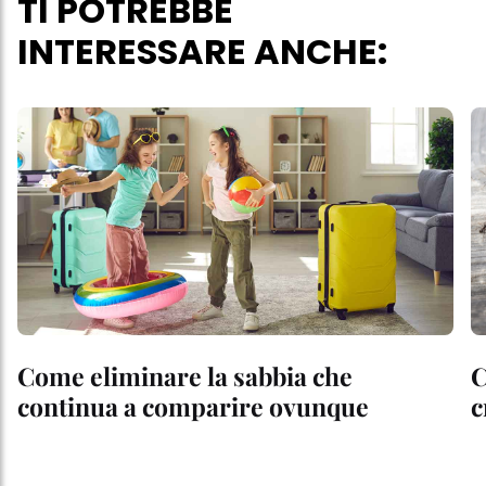
TI POTREBBE
INTERESSARE ANCHE:
Come eliminare la sabbia che
C
continua a comparire ovunque
c