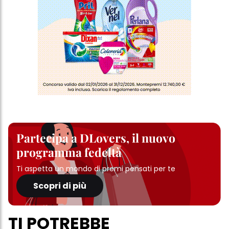
Partecipa a DLovers, il nuovo
programma fedeltà
Ti aspetta un mondo di premi pensati per te
Scopri di più
TI POTREBBE