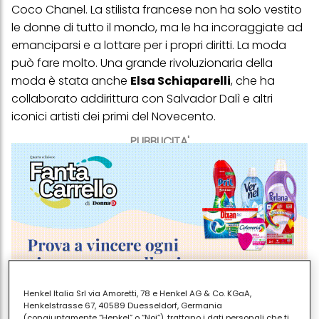
Coco Chanel
. La stilista francese non ha solo vestito
le donne di tutto il mondo, ma le ha incoraggiate ad
emanciparsi e a lottare per i propri diritti. La moda
può fare molto. Una grande rivoluzionaria della
moda è stata anche
Elsa Schiaparelli
, che ha
collaborato addirittura con Salvador Dalì e altri
iconici artisti dei primi del Novecento.
PUBBLICITA'
Henkel Italia Srl via Amoretti, 78 e Henkel AG & Co. KGaA,
Henkelstrasse 67, 40589 Duesseldorf, Germania
(congiuntamente “Henkel” o “Noi”), trattano i dati personali che ti