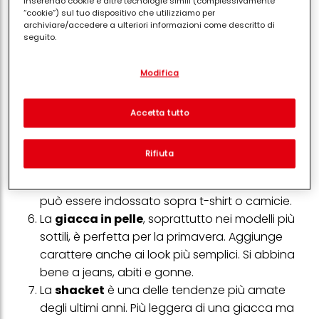
inserendo cookie e altre tecnologie simili (complessivamente
primavera. Versatile e pratica, si abbina
“cookie”) sul tuo dispositivo che utilizziamo per
facilmente a molti capi e aggiunge un tocco
archiviare/accedere a ulteriori informazioni come descritto di
seguito.
casual al look.
Il
bomber
è tornato tra i protagonisti delle ultime
Con il tuo consenso, noi e i nostri partner (inclusi come titolari
Modifica
separati o co-titolari come indicato nella nostra Informativa sulla
stagioni. Nella versione leggera è ideale per la
protezione dei dati collegata nel piè di pagina, Sezione "Cookie,
primavera e dona un’aria sportiva ma curata. Si
pixel, impronte digitali e tecnologie simili" utilizzeremo anche
cookie ed elaboreremo i dati relativi a te per
misurare e
abbina bene sia a look casual sia a
Accetta tutto
ottimizzare le prestazioni di questo sito Web, per fornirti
combinazioni più ricercate.
funzionalità che migliorano l'utilizzo di questo sito Web
A metà tra maglia e giacca, il
cardigan
e/o per marketing personalizzato
. Analizzeremo il tuo utilizzo
Rifiuta
di questo sito Web e le tue interazioni commerciali con noi
strutturato
è una soluzione comoda e
(rispettivamente dell'azienda per cui lavori) per) e su tale base
raffinata. Perfetto per le giornate più fresche,
tracciare i tuoi acquisti dei nostri prodotti su siti Web di terzi,
conservare le nostre informazioni sulle entità commerciali e
può essere indossato sopra t-shirt o camicie.
creare profili individuali su di te che potrebbero essere arricchiti
La
giacca in pelle
, soprattutto nei modelli più
con dati ottenuti da terze parti e altri siti Web. Utilizziamo questi
profili per scopi di marketing personalizzato, in particolare per
sottili, è perfetta per la primavera. Aggiunge
visualizzare annunci pubblicitari che potrebbero interessarti
carattere anche ai look più semplici. Si abbina
(basati, ad esempio, sui tuoi interessi identificati) su questo sito
web e altri media (di terzi) tramite i dispositivi assegnati a te o
bene a jeans, abiti e gonne.
alla tua famiglia, nonché per misurare e ottimizzare il successo
La
shacket
è una delle tendenze più amate
delle campagne pubblicitarie.
degli ultimi anni. Più leggera di una giacca ma
Puoi trovare maggiori informazioni sul trattamento dei tuoi dati