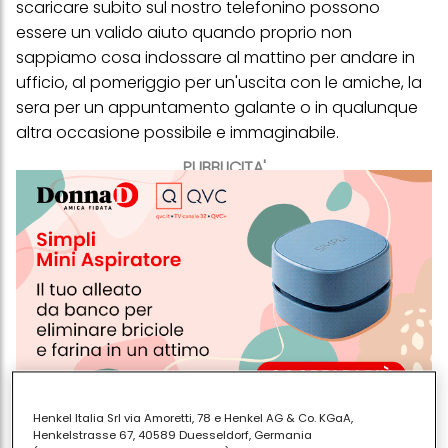
scaricare subito sul nostro telefonino possono
essere un valido aiuto quando proprio non
sappiamo cosa indossare al mattino per andare in
ufficio, al pomeriggio per un'uscita con le amiche, la
sera per un appuntamento galante o in qualunque
altra occasione possibile e immaginabile.
PUBBLICITA'
Henkel Italia Srl via Amoretti, 78 e Henkel AG & Co. KGaA,
Henkelstrasse 67, 40589 Duesseldorf, Germania
Quali sono le
migliori app
che ci danno consigli utili