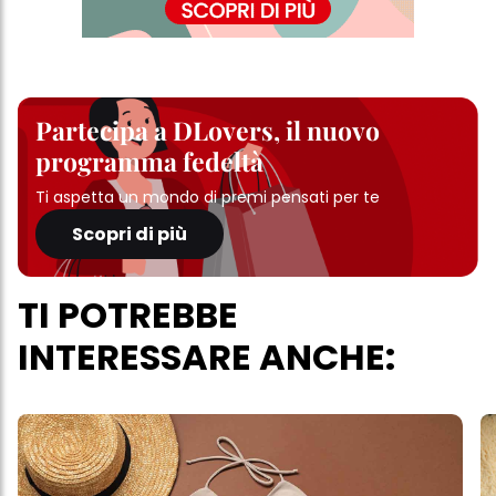
Partecipa a DLovers, il nuovo
programma fedeltà
Ti aspetta un mondo di premi pensati per te
Scopri di più
TI POTREBBE
INTERESSARE ANCHE: