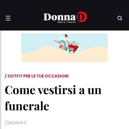
/ OUTFIT PER LE TUE OCCASIONI
Come vestirsi a un
funerale
LEGGI IN 2'