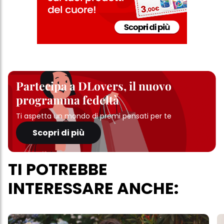
Partecipa a DLovers, il nuovo
programma fedeltà
Ti aspetta un mondo di premi pensati per te
Scopri di più
TI POTREBBE
INTERESSARE ANCHE: