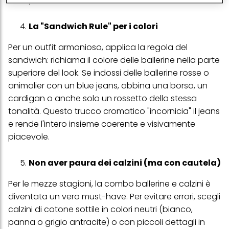
il tempo libero.
conservare le nostre informazioni sulle entità commerciali e
creare profili individuali su di te che potrebbero essere arricchiti
con dati ottenuti da terze parti e altri siti Web. Utilizziamo questi
La "Sandwich Rule" per i colori
profili per scopi di marketing personalizzato, in particolare per
visualizzare annunci pubblicitari che potrebbero interessarti
Per un outfit armonioso, applica la regola del
(basati, ad esempio, sui tuoi interessi identificati) su questo sito
sandwich: richiama il colore delle ballerine nella parte
web e altri media (di terzi) tramite i dispositivi assegnati a te o
alla tua famiglia, nonché per misurare e ottimizzare il successo
superiore del look. Se indossi delle ballerine rosse o
delle campagne pubblicitarie.
animalier con un blue jeans, abbina una borsa, un
Puoi trovare maggiori informazioni sul trattamento dei tuoi dati
cardigan o anche solo un rossetto della stessa
nella nostra Informativa sulla protezione dei dati collegata nel piè
tonalità. Questo trucco cromatico "incornicia" il jeans
di pagina (Sezione "Cookie, Pixel, Impronte digitali e tecnologie
simili"). Puoi revocare il tuo consenso in qualsiasi momento con
e rende l'intero insieme coerente e visivamente
effetto per il futuro disabilitando i cookie sul nostro sito web nella
piacevole.
sezione "Impostazioni cookie" collegata nel piè di pagina. Per
ulteriori informazioni sui cookie utilizzati su questo sito Web, in
particolare sul loro periodo di conservazione, consultare le
Non aver paura dei calzini (ma con cautela)
informazioni dettagliate su ciascun cookie disponibili facendo
clic su "modifica" di seguito".
Per le mezze stagioni, la combo ballerine e calzini è
Se fai clic su "Modifica" potrai trovare maggiori informazioni sul
diventata un vero must-have. Per evitare errori, scegli
trattamento dei tuoi dati / sull'uso dei cookie e consentirli per uno o
più degli scopi sopra menzionati. Cliccando su "Accetta tutto",
calzini di cotone sottile in colori neutri (bianco,
acconsenti all'uso dei cookie e al trattamento dei tuoi dati
panna o grigio antracite) o con piccoli dettagli in
personali per tutte le finalità sopra indicate. Se fai clic su "Rifiuta",