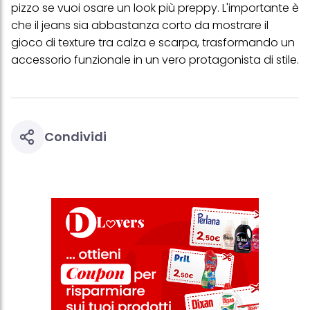
verranno utilizzati solo i cookie tecnicamente necessari per fornirti
pizzo se vuoi osare un look più preppy. L'importante è
questo sito web.
che il jeans sia abbastanza corto da mostrare il
gioco di texture tra calza e scarpa, trasformando un
accessorio funzionale in un vero protagonista di stile.
Condividi