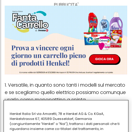
PUBBLICITA'
1. Versatile, in quanto sono tanti i modelli sul mercato
e se scegliamo quello elettrico possiamo comunque
usarlo come monopattino a spinta
2. Pieghevole, e può essere trasportato facilmente
Henkel Italia Srl via Amoretti, 78 e Henkel AG & Co. KGaA,
anche in metro o sull’autobus o nella sacca durante i
Henkelstrasse 67, 40589 Duesseldorf, Germania
percorsi a piedi
(congiuntamente “Henkel” o “Noi”), trattano i dati personali che ti
riguardano insieme come co-titolari del trattamento, in