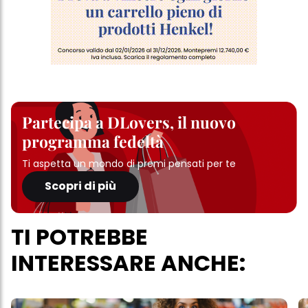
Partecipa a DLovers, il nuovo
programma fedeltà
Ti aspetta un mondo di premi pensati per te
Scopri di più
TI POTREBBE
INTERESSARE ANCHE: