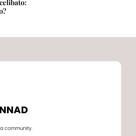
 celibato:
to?
DONNAD
alla community.