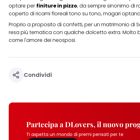
optare per
finiture in pizzo
, da sempre sinonimo di 
coperto di ricami floreali tono su tono, magari optan
Proprio a proposito di confetti, per un matrimonio di 
resa più tematica con qualche dolcetto extra. Molto bel
come l'amore dei neosposi.
Condividi
Partecipa a DLovers, il nuovo pr
Ti aspetta un mondo di premi pensati per te