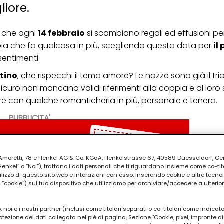
iore.
, che ogni
14 febbraio
si scambiano regali ed effusioni pe
a che fa qualcosa in più, scegliendo questa data per
il
sentimenti.
tino
, che rispecchi il tema amore? Le nozze sono già il tri
 sicuro non mancano validi riferimenti alla coppia e al loro
sare con qualche romanticheria in più, personale e tenera.
PUBBLICITA'
ia Amoretti, 78 e Henkel AG & Co. KGaA, Henkelstrasse 67, 40589 Duesseldorf, G
kel” o “Noi”), trattano i dati personali che ti riguardano insieme come co-tito
utilizzo di questo sito web e interazioni con esso, inserendo cookie e altre tecnol
cookie”) sul tuo dispositivo che utilizziamo per archiviare/accedere a ulterio
 noi e i nostri partner (inclusi come titolari separati o co-titolari come indicat
otezione dei dati collegata nel piè di pagina, Sezione "Cookie, pixel, impronte di