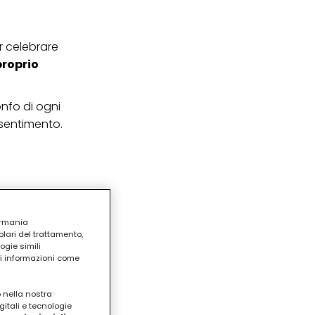
r celebrare
 proprio
onfo di ogni
 sentimento.
ermania
lari del trattamento,
ogie simili
ri informazioni come
o nella nostra
gitali e tecnologie