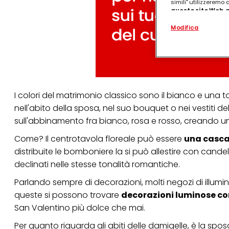
simili" utilizzeremo
questo sito Web, p
personalizzato
. 
Modifica
(rispettivamente dell
terzi, conservare le
arricchiti con dati o
particolare per visu
identificati) su ques
misurare e ottimizz
Puoi trovare maggior
I colori del matrimonio classico sono il bianco e una t
collegata nel piè di 
nell'abito della sposa, nel suo bouquet o nei vestiti de
qualsiasi momento co
collegata nel piè di 
sull'abbinamento fra bianco, rosa e rosso, creando una
periodo di conserva
"modifica" di seguito
Come? Il centrotavola floreale può essere
una cascat
distribuite le bomboniere la si può allestire con cand
Se fai clic su "Modif
per uno o più degli 
declinati nelle stesse tonalità romantiche.
tuoi dati personali p
necessari per fornirt
Parlando sempre di decorazioni, molti negozi di illumin
queste si possono trovare
decorazioni luminose con
San Valentino più dolce che mai.
Per quanto riguarda gli abiti delle damigelle, è la spo