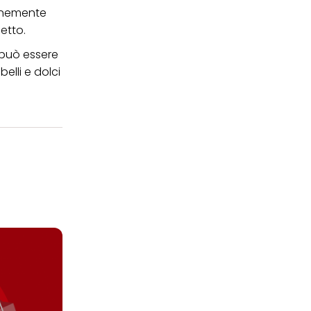
finemente
etto.
può essere
elli e dolci