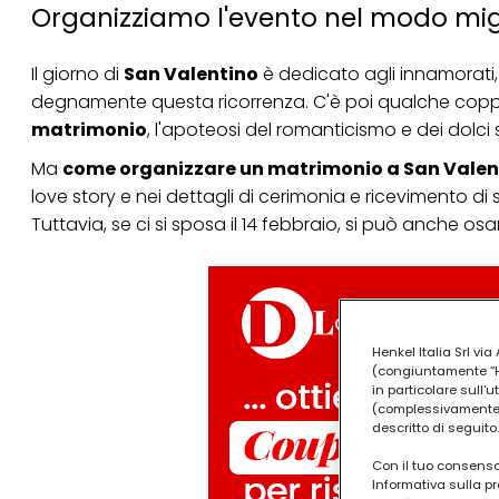
Organizziamo l'evento nel modo migl
Il giorno di
San Valentino
è dedicato agli innamorati
degnamente questa ricorrenza. C'è poi qualche coppi
matrimonio
, l'apoteosi del romanticismo e dei dolci 
Ma
come organizzare un matrimonio a San Valen
love story e nei dettagli di cerimonia e ricevimento di
Tuttavia, se ci si sposa il 14 febbraio, si può anche o
Henkel Italia Srl v
(congiuntamente “Hen
in particolare sull'
(complessivamente “
descritto di seguito.
Con il tuo consenso,
Informativa sulla pr