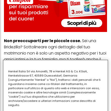
Non preoccuparti per le piccole cose.
Sei una
Bridezilla? Sottolineare ogni dettaglio del tuo
matrimonio non è solo un aspetto negativo per i tuoi
amici intimi e la tua famiglia, ma ti toglierà anche il
divertimento dal tuo giorno speciale.
Henkel Italia Srl via Amoretti, 78 e Henkel AG & Co. KGaA,
Non organizzare il matrimonio che vogliono i
Henkelstrasse 67, 40589 Duesseldorf, Germania
tuoi genitori.
Se sono loro a finanziare le nozze, non
(congiuntamente “Henkel” o “Noi”), trattano i dati personali che ti
riguardano insieme come co-titolari del trattamento, in
devono per forza scegliere. Ricordati che sui tu che ti
particolare sull'utilizzo di questo sito web e interazioni con esso,
stai sposando. Assicurati di farlo presente anche alla
inserendo cookie e altre tecnologie simili (complessivamente
“cookie”) sul tuo dispositivo che utilizziamo per
tua mamma e al tuo papà.
archiviare/accedere a ulteriori informazioni come descritto di
seguito.
Non seguire tradizioni che non significano