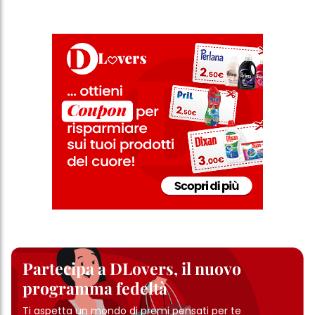
sezione "Impostazioni cookie" collegata nel piè di pagina. Per
ulteriori informazioni sui cookie utilizzati su questo sito Web, in
particolare sul loro periodo di conservazione, consultare le
informazioni dettagliate su ciascun cookie disponibili facendo
clic su "modifica" di seguito".
Se fai clic su "Modifica" potrai trovare maggiori informazioni sul
trattamento dei tuoi dati / sull'uso dei cookie e consentirli per uno o
più degli scopi sopra menzionati. Cliccando su "Accetta tutto",
acconsenti all'uso dei cookie e al trattamento dei tuoi dati
personali per tutte le finalità sopra indicate. Se fai clic su "Rifiuta",
verranno utilizzati solo i cookie tecnicamente necessari per fornirti
questo sito web.
Partecipa a DLovers, il nuovo
programma fedeltà
Ti aspetta un mondo di premi pensati per te