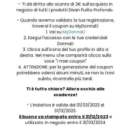
- Ti dà diritto allo sconto di 2€ sull’acquisto in
You can find more information on the processing of your data in
negozio di tutti i prodotti Dixan Pulito Profondo.
our Data Protection Statement linked in the footer (Section
“Cookies, Pixel, Fingerprints and similar technologies”). You may
withdraw your consent at any time with effect for the future by
- Quando avremo validato la tua registrazione,
disabling cookies on our website under "Cookie settings" linked in
troverai il coupon su MyDonnaD:
the footer. For more information with respect to the cookies used
1. Vai su
MyDonnaD
on this website, especially their storage period, please see the
2. Esegui l'accesso con le tue credenziali
detailed information on each cookie available by clicking “adjust”
DonnaD
below”.
3. Clicca sull'icona del tuo profilo in alto a
If you click on “Adjust” you can find more information about the
destra. Nel menu che comparirà clicca sulla
processing of your data / the use of cookies and allow them for one
voce "I miei coupon"
or more of the purposes mentioned above. By clicking on “Accept
4. ATTENZIONE: per la generazione del coupon
All”, you agree to the use of cookies as well as to the processing of
potrebbero volerci alcuni minuti, se non lo trovi
your personal data for all the purposes stated above. If you click on
subito, ricontrolla più tardi.
“Reject”, only cookies that are technically necessary to provide you
with this website will be used.
Ti è tutto chiaro? Allora occhio alle
scadenze!
- L’iniziativa è valida dal 01/03/2023 al
31/12/2023.
Il buono va stampato entro il 31/12/2023
e
utilizzato in negozio entro il 31/03/2024