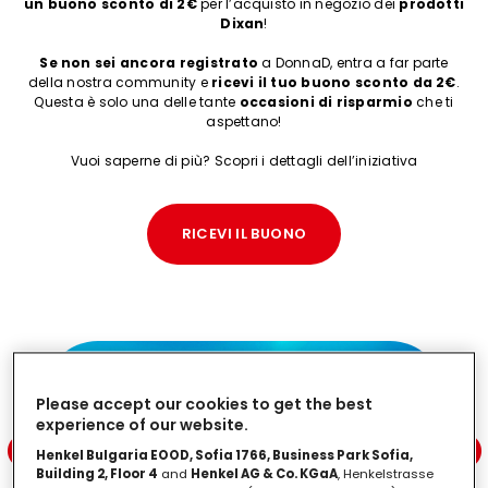
un buono sconto di 2€
per l’acquisto in negozio dei
prodotti
Dixan
!
Se non sei ancora registrato
a DonnaD, entra a far parte
della nostra community e
ricevi il tuo buono sconto da 2€
.
Questa è solo una delle tante
occasioni di risparmio
che ti
aspettano!
Vuoi saperne di più? Scopri i dettagli dell’iniziativa
RICEVI IL BUONO
Please accept our cookies to get the best
experience of our website.
Henkel Bulgaria EOOD, Sofia 1766, Business Park Sofia,
Building 2, Floor 4
and
Henkel AG & Co. KGaA
, Henkelstrasse