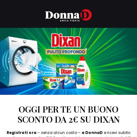
OGGI PER TE UN BUONO
SCONTO DA 2€ SU DIXAN
Registrati ora
– senza alcun costo –
a DonnaD
e ricevi subito