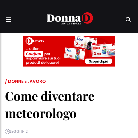
/ DONNE E LAVORO
Come diventare
meteorologo
LEGGI IN 2'