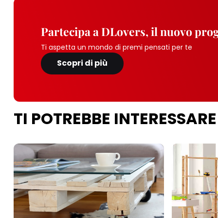
Partecipa a DLovers, il nuovo pr
Ti aspetta un mondo di premi pensati per te
Scopri di più
TI POTREBBE INTERESSARE