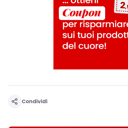
misurare e ottimizz
Puoi trovare maggior
collegata nel piè di 
qualsiasi momento co
collegata nel piè di 
periodo di conserva
"modifica" di seguito
Se fai clic su "Modif
per uno o più degli 
tuoi dati personali p
necessari per fornirt
Condividi