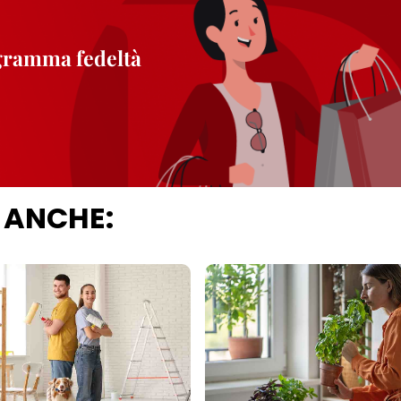
ogramma fedeltà
 ANCHE: