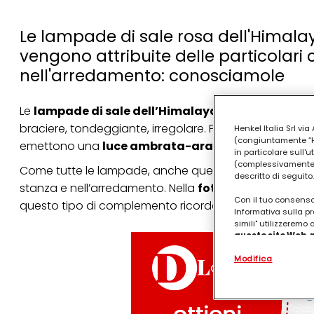
Le lampade di sale rosa dell'Himalay
vengono attribuite delle particolari 
nell'arredamento: conosciamole
Le
lampade di sale dell’Himalaya
sono costituite d
braciere, tondeggiante, irregolare. Per illuminarle, si
Henkel Italia Srl v
(congiuntamente “Hen
emettono una
luce ambrata-arancione
.
in particolare sull'
(complessivamente “
Come tutte le lampade, anche quelle di sale dell’Him
descritto di seguito.
stanza e nell’arredamento. Nella
fotogallery
approfo
Con il tuo consenso,
questo tipo di complemento ricordando che la nostra 
Informativa sulla pr
simili" utilizzeremo
questo sito Web, p
personalizzato
. 
Modifica
(rispettivamente dell
terzi, conservare le
arricchiti con dati o
particolare per visu
identificati) su ques