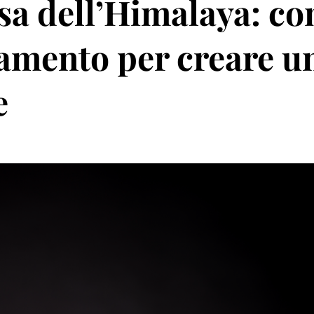
sa dell’Himalaya: c
damento per creare u
e