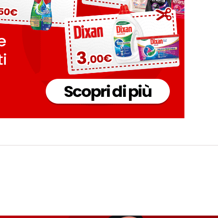
are il successo delle campagne pubblicitarie.
i informazioni sul trattamento dei tuoi dati nella nostra Informativa sulla prot
pagina (Sezione "Cookie, Pixel, Impronte digitali e tecnologie simili"). Puoi revo
n effetto per il futuro disabilitando i cookie sul nostro sito web nella sezion
pagina. Per ulteriori informazioni sui cookie utilizzati su questo sito Web, in par
zione, consultare le informazioni dettagliate su ciascun cookie disponibili fa
".
ica" potrai trovare maggiori informazioni sul trattamento dei tuoi dati / sull'uso d
scopi sopra menzionati. Cliccando su "Accetta tutto", acconsenti all'uso dei coo
er tutte le finalità sopra indicate. Se fai clic su "Rifiuta", verranno utilizzati solo
i questo sito web.