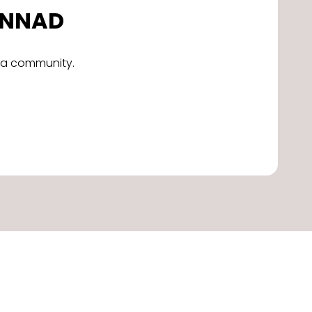
DONNAD
alla community.