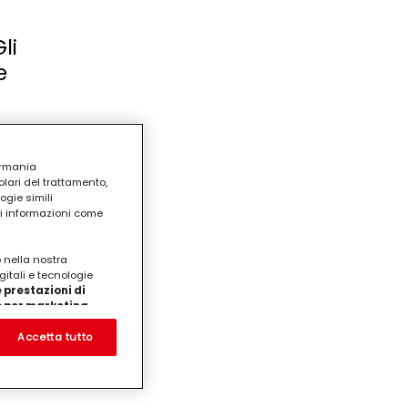
li
e
de, a
dela:
ermania
lari del trattamento,
ogie simili
ri informazioni come
nella
nate a
o nella nostra
gitali e tecnologie
 prestazioni di
/o per marketing
on noi
prodotti su siti Web di
Accetta tutto
te che potrebbero essere
eting personalizzato, in
ui tuoi interessi
ua famiglia, nonché per