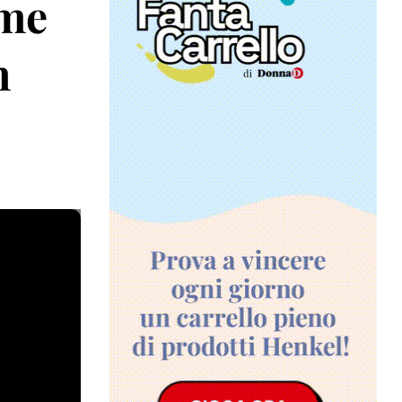
ome
n