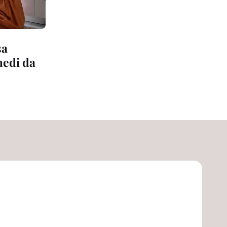
sa
medi da