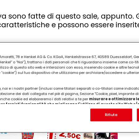
a sono fatte di questo sale, appunto. G
caratteristiche e possono essere inserit
all’omonimo sale e possono avere diverse forme, a pirami
 attaccano alla presa di corrente oppure vi si pone una can
ia Amoretti, 78 e Henkel AG & Co. KGaA, Henkelstrasse 67, 40589 Duesseldorf, G
kel” o “Noi”), trattano i dati personali che ti riguardano insieme come co-tito
utilizzo di questo sito web e interazioni con esso, inserendo cookie e altre tecnol
cookie”) sul tuo dispositivo che utilizziamo per archiviare/accedere a ulterio
alaya possono rappresentare una novità che si introduce 
ndiamo le caratteristiche benefiche che vengono asseg
 noi e i nostri partner (inclusi come titolari separati o co-titolari come indicat
rassegna non costituisce una trattazione scientifica.
otezione dei dati collegata nel piè di pagina, Sezione "Cookie, pixel, impronte di
 anche cookie ed elaboreremo i dati relativi a te per
misurare e ottimizzare le
PUBBLICITA'
er fornirti funzionalità che migliorano l'utilizzo di questo sito Web e
Analizzeremo il tuo utilizzo di questo sito Web e le tue interazioni commerciali c
'azienda per cui lavori) per) e su tale base tracciare i tuoi acquisti dei nostri 
Rifiuta
 nostre informazioni sulle entità commerciali e creare profili individuali su di 
ttenuti da terze parti e altri siti Web. Utilizziamo questi profili per scopi di mark
alizzare annunci pubblicitari che potrebbero interessarti (basati, ad esempio, s
to sito web e altri media (di terzi) tramite i dispositivi assegnati a te o alla t