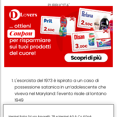
PUBBLICITA'
L'esorcista del 1973 è ispirato a un caso di
possessione satanica in un’adolescente che
viveva nel Maryland: l'evento risale al lontano
1949
Non aprite quella porta del 1974 trae origine dal
serial killer Edward Theodore Gein, noto come il
Henkel Italia Srl via Amoretti, 78 e Henkel AG & Co. KGaA,