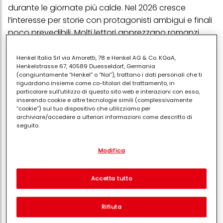
durante le giornate più calde. Nel 2026 cresce
l’interesse per storie con protagonisti ambigui e finali
poco prevedibili. Molti lettori apprezzano romanzi
capaci di alternare mistero e ritmo rapido, ideali per
una lettura intensa sotto l’ombrellone.
Henkel Italia Srl via Amoretti, 78 e Henkel AG & Co. KGaA,
Henkelstrasse 67, 40589 Duesseldorf, Germania
Romantasy
(congiuntamente “Henkel” o “Noi”), trattano i dati personali che ti
riguardano insieme come co-titolari del trattamento, in
Il
fantasy romantico
(sottogenere del
particolare sull'utilizzo di questo sito web e interazioni con esso,
romance)
conquista sempre più spazio tra i titoli
inserendo cookie e altre tecnologie simili (complessivamente
“cookie”) sul tuo dispositivo che utilizziamo per
estivi. Mondi immaginari, tensioni sentimentali e
archiviare/accedere a ulteriori informazioni come descritto di
saghe ricche di personaggi attirano soprattutto il
seguito.
pubblico più giovane, ma non solo. Draghi, magie e
Con il tuo consenso, noi e i nostri partner (inclusi come titolari
regni fantastici si uniscono a storie d’amore e
Modifica
separati o co-titolari come indicato nella nostra Informativa sulla
protezione dei dati collegata nel piè di pagina, Sezione "Cookie,
dinamiche avventurose. Questo mix rende il genere
pixel, impronte digitali e tecnologie simili" utilizzeremo anche
molto popolare anche tra chi durante l’anno legge
cookie ed elaboreremo i dati relativi a te per
misurare e
Accetta tutto
ottimizzare le prestazioni di questo sito Web, per fornirti
poco ma in vacanza desidera immergersi in storie
funzionalità che migliorano l'utilizzo di questo sito Web
lunghe e coinvolgenti.
e/o per marketing personalizzato
. Analizzeremo il tuo utilizzo
Rifiuta
di questo sito Web e le tue interazioni commerciali con noi
Romanzi brevi e letture rilassanti
(rispettivamente dell'azienda per cui lavori) per) e su tale base