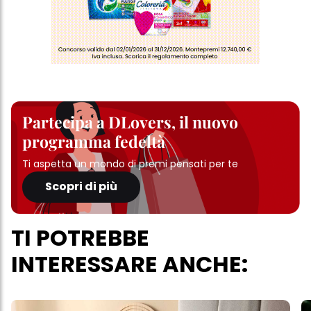
Partecipa a DLovers, il nuovo
programma fedeltà
Ti aspetta un mondo di premi pensati per te
Scopri di più
TI POTREBBE
INTERESSARE ANCHE: