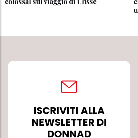
colossal sul viaggio di Ulisse
c
u
ISCRIVITI ALLA
NEWSLETTER DI
DONNAD