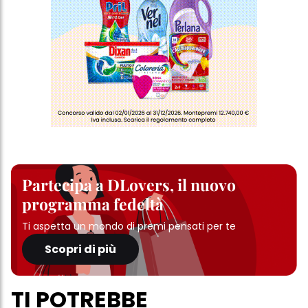
Partecipa a DLovers, il nuovo
programma fedeltà
Ti aspetta un mondo di premi pensati per te
Scopri di più
TI POTREBBE