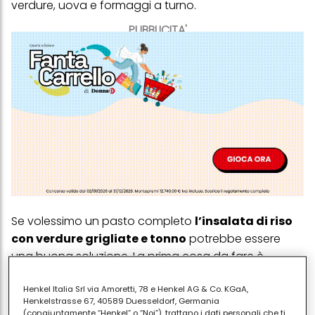
verdure, uova e formaggi a turno.
PUBBLICITA'
Se volessimo un pasto completo
l’insalata di riso
con verdure grigliate e tonno
potrebbe essere
una buona soluzione. La prima cosa da fare è
pensare alle verdure, scegliendo quelle che più ci
piacciono e dando la precedenza a quelle di
Henkel Italia Srl via Amoretti, 78 e Henkel AG & Co. KGaA,
Henkelstrasse 67, 40589 Duesseldorf, Germania
stagione.
(congiuntamente “Henkel” o “Noi”), trattano i dati personali che ti