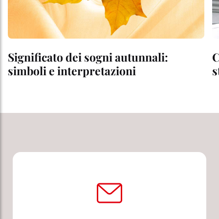
Significato dei sogni autunnali:
C
simboli e interpretazioni
s