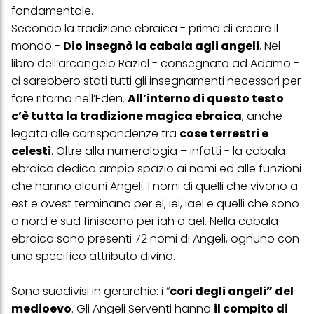
con dati ottenuti da terze parti e altri siti Web. Utilizziamo questi
fondamentale.
profili per scopi di marketing personalizzato, in particolare per
Secondo la tradizione ebraica - prima di creare il
visualizzare annunci pubblicitari che potrebbero interessarti
(basati, ad esempio, sui tuoi interessi identificati) su questo sito
mondo -
Dio insegnò la cabala agli angeli
. Nel
web e altri media (di terzi) tramite i dispositivi assegnati a te o
libro dell’arcangelo Raziel - consegnato ad Adamo -
alla tua famiglia, nonché per misurare e ottimizzare il successo
delle campagne pubblicitarie.
ci sarebbero stati tutti gli insegnamenti necessari per
fare ritorno nell’Eden.
All’interno di questo testo
Puoi trovare maggiori informazioni sul trattamento dei tuoi dati
nella nostra Informativa sulla protezione dei dati collegata nel piè
c’è tutta la tradizione magica ebraica
, anche
di pagina (Sezione "Cookie, Pixel, Impronte digitali e tecnologie
legata alle corrispondenze tra
cose terrestri e
simili"). Puoi revocare il tuo consenso in qualsiasi momento con
celesti
. Oltre alla numerologia – infatti - la cabala
effetto per il futuro disabilitando i cookie sul nostro sito web nella
sezione "Impostazioni cookie" collegata nel piè di pagina. Per
ebraica dedica ampio spazio ai nomi ed alle funzioni
ulteriori informazioni sui cookie utilizzati su questo sito Web, in
che hanno alcuni Angeli. I nomi di quelli che vivono a
particolare sul loro periodo di conservazione, consultare le
informazioni dettagliate su ciascun cookie disponibili facendo
est e ovest terminano per el, iel, iael e quelli che sono
clic su "modifica" di seguito".
a nord e sud finiscono per iah o ael. Nella cabala
Se fai clic su "Modifica" potrai trovare maggiori informazioni sul
ebraica sono presenti 72 nomi di Angeli, ognuno con
trattamento dei tuoi dati / sull'uso dei cookie e consentirli per uno o
uno specifico attributo divino.
più degli scopi sopra menzionati. Cliccando su "Accetta tutto",
acconsenti all'uso dei cookie e al trattamento dei tuoi dati
personali per tutte le finalità sopra indicate. Se fai clic su "Rifiuta",
Sono suddivisi in gerarchie: i “
cori degli angeli” del
verranno utilizzati solo i cookie tecnicamente necessari per fornirti
questo sito web.
medioevo
. Gli Angeli Serventi hanno
il compito di