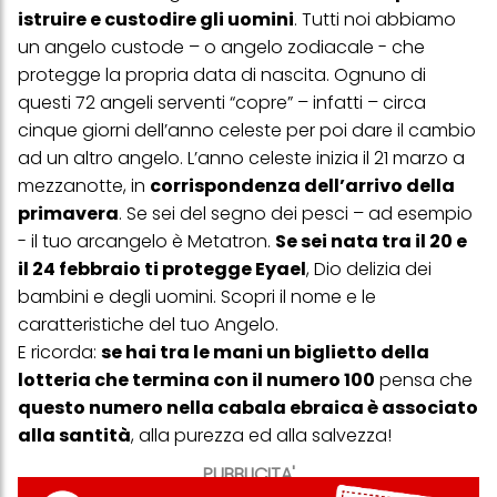
istruire e custodire gli uomini
. Tutti noi abbiamo
un angelo custode – o angelo zodiacale - che
protegge la propria data di nascita. Ognuno di
questi 72 angeli serventi “copre” – infatti – circa
cinque giorni dell’anno celeste per poi dare il cambio
ad un altro angelo. L’anno celeste inizia il 21 marzo a
mezzanotte, in
corrispondenza dell’arrivo della
primavera
. Se sei del segno dei pesci – ad esempio
- il tuo arcangelo è Metatron.
Se sei nata tra il 20 e
il 24 febbraio ti protegge Eyael
, Dio delizia dei
bambini e degli uomini. Scopri il nome e le
caratteristiche del tuo Angelo.
E ricorda:
se hai tra le mani un biglietto della
lotteria che termina con il numero 100
pensa che
questo numero nella cabala ebraica è associato
alla santità
, alla purezza ed alla salvezza!
PUBBLICITA'