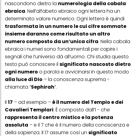
nascondono dietro la
numerologia della cabala
ebraica
. Nell’alfabeto ebraico ogni lettera ha un
determinato valore numerico. Ogni lettera è quindi
trasformata in un numero le cui cifre sommate
insieme daranno come risultato un altro
numero composto da un’unica cifra
. Nella cabala
ebraica i numeri sono fondamentali per capire i
segnali che l’universo dà all’uomo. Chi studia questo
testo può conoscere il
significato nascosto dietro
ogni numero
o parola e avvicinarsi in questo modo
alla luce di Dio
– la conoscenza suprema -
chiamata “
Sephirah
”.
Il
17
– ad esempio –
è il numero del Tempio e dei
Cavalieri Templari
. È composto dall’1 - che
rappresenta il centro mistico e la potenza
assoluta
– e il 7 che è il numero della conoscenza e
della sapienza. Il 17 assume così un
significato