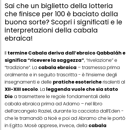
Sai che un biglietto della lotteria
che finisce per 100 è baciato dalla
buona sorte? Scopri i significati e le
interpretazioni della cabala
ebraica!
Il
termine Cabala deriva dall’ebraico Qabbaláh e
significa “ricevere la saggezza”
, “rivelazione” e
“tradizione”. La
cabala ebraica
– trasmessa prima
oralmente e in seguito trascritta - è l’insieme degli
insegnamenti e delle
pratiche esoteriche
risalenti al
XII-XIII secolo
. La
leggenda vuole che sia stato
Dio
a trasmettere le regole fondamentali della
cabala ebraica prima ad Adamo – nel libro
dell’arcangelo Raziel, durante la cacciata dall’Eden -
che le tramandò a Noè e poi ad Abramo che le portò
in Egitto. Mosè apprese, invece, della
cabala