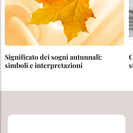
Significato dei sogni autunnali:
C
simboli e interpretazioni
s