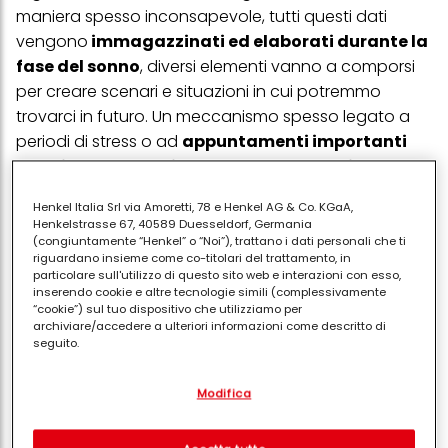
maniera spesso inconsapevole, tutti questi dati
vengono
immagazzinati ed elaborati durante la
fase del sonno
, diversi elementi vanno a comporsi
per creare scenari e situazioni in cui potremmo
trovarci in futuro. Un meccanismo spesso legato a
periodi di stress o ad
appuntamenti importanti
all’orizzonte che ci procurano una particolare
ansia.
Henkel Italia Srl via Amoretti, 78 e Henkel AG & Co. KGaA,
Henkelstrasse 67, 40589 Duesseldorf, Germania
Più che di "preveggenza" sarebbe quindi meglio
(congiuntamente “Henkel” o “Noi”), trattano i dati personali che ti
riguardano insieme come co-titolari del trattamento, in
parlare di intuizione, una particolare
sensibilità che
particolare sull'utilizzo di questo sito web e interazioni con esso,
permette di cogliere particolari nessi emotivi
inserendo cookie e altre tecnologie simili (complessivamente
“cookie”) sul tuo dispositivo che utilizziamo per
nello stesso svolgersi degli eventi. Jung li chiamava “i
archiviare/accedere a ulteriori informazioni come descritto di
grandi sogni” per enfatizzare la loro caratteristica di
seguito.
porsi come vere e proprie premonizioni. Sono eventi
Con il tuo consenso, noi e i nostri partner (inclusi come titolari
eccezionali in cui, attraverso il sonno,
vengono
Modifica
separati o co-titolari come indicato nella nostra Informativa sulla
protezione dei dati collegata nel piè di pagina, Sezione "Cookie,
contattate informazioni archetipiche
, ovvero
pixel, impronte digitali e tecnologie simili" utilizzeremo anche
appartenenti all’inconscio collettivo.
cookie ed elaboreremo i dati relativi a te per
misurare e