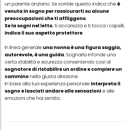
un parente anziano. Se sorride questo indica che
è
Se fai clic su "Modifica" potrai trovare maggiori informazioni sul
venuta in sogno per rassicurarti su alcune
trattamento dei tuoi dati / sull'uso dei cookie e consentirli per uno o
preoccupazioni che ti affliggono
.
più degli scopi sopra menzionati. Cliccando su "Accetta tutto",
acconsenti all'uso dei cookie e al trattamento dei tuoi dati
Se la sogni nel letto
, ti accarezza e ti tocca i capelli,
personali per tutte le finalità sopra indicate. Se fai clic su "Rifiuta",
indica il suo aspetto protettore
.
verranno utilizzati solo i cookie tecnicamente necessari per fornirti
questo sito web.
In linea generale
una nonna è una figura saggia,
autorevole, è una guida
. Sognarla infonde una
certa stabilità e sicurezza consentendo così al
sognatore di ristabilire un ordine e compiere un
cammino
nella giusta direzione.
In base alla tua esperienza personale
interpreta il
sogno e lasciati andare alle sensazioni
e alle
emozioni che hai sentito.