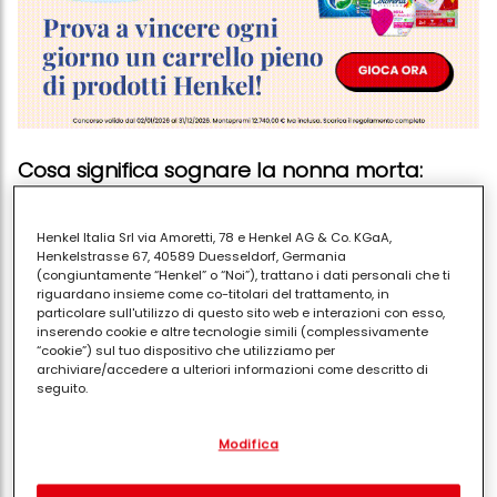
Cosa significa sognare la nonna morta:
interpretazioni
A seconda
se sogni la nonna materna o paterna
Henkel Italia Srl via Amoretti, 78 e Henkel AG & Co. KGaA,
indica il legame molto più forte
che hai instaurato
Henkelstrasse 67, 40589 Duesseldorf, Germania
(congiuntamente “Henkel” o “Noi”), trattano i dati personali che ti
con l’una o con l’altra.
Sognare la nonna morta è
riguardano insieme come co-titolari del trattamento, in
un sogno molto ricorrente
e indica che
sei
particolare sull'utilizzo di questo sito web e interazioni con esso,
inserendo cookie e altre tecnologie simili (complessivamente
particolarmente preoccupata per lei,
“cookie”) sul tuo dispositivo che utilizziamo per
soprattutto se la nonna in questione è
archiviare/accedere a ulteriori informazioni come descritto di
seguito.
gravemente malata
. In questo caso
l’inconscio
associa lo stato del malessere al concetto di
Con il tuo consenso, noi e i nostri partner (inclusi come titolari
Modifica
separati o co-titolari come indicato nella nostra Informativa sulla
morte
. Se sta
dentro ad una bara può essere che
protezione dei dati collegata nel piè di pagina, Sezione "Cookie,
sia realmente morta da poco tempo
perciò è
pixel, impronte digitali e tecnologie simili" utilizzeremo anche