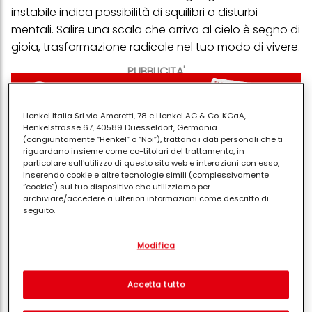
instabile indica possibilità di squilibri o disturbi
mentali. Salire una scala che arriva al cielo è segno di
gioia, trasformazione radicale nel tuo modo di vivere.
PUBBLICITA'
Henkel Italia Srl via Amoretti, 78 e Henkel AG & Co. KGaA,
Henkelstrasse 67, 40589 Duesseldorf, Germania
(congiuntamente “Henkel” o “Noi”), trattano i dati personali che ti
riguardano insieme come co-titolari del trattamento, in
particolare sull'utilizzo di questo sito web e interazioni con esso,
inserendo cookie e altre tecnologie simili (complessivamente
“cookie”) sul tuo dispositivo che utilizziamo per
archiviare/accedere a ulteriori informazioni come descritto di
seguito.
Con il tuo consenso, noi e i nostri partner (inclusi come titolari
Modifica
separati o co-titolari come indicato nella nostra Informativa sulla
protezione dei dati collegata nel piè di pagina, Sezione "Cookie,
Numero Smorfia
pixel, impronte digitali e tecnologie simili" utilizzeremo anche
19, 70
cookie ed elaboreremo i dati relativi a te per
misurare e
Accetta tutto
ottimizzare le prestazioni di questo sito Web, per fornirti
Parole correlate
funzionalità che migliorano l'utilizzo di questo sito Web