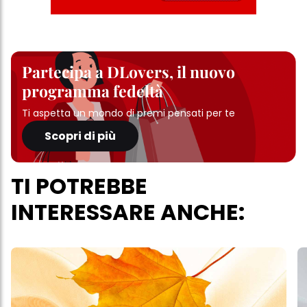
trattamento dei tuoi dati / sull'uso dei cookie e consentirli per uno o
più degli scopi sopra menzionati. Cliccando su "Accetta tutto",
acconsenti all'uso dei cookie e al trattamento dei tuoi dati
personali per tutte le finalità sopra indicate. Se fai clic su "Rifiuta",
verranno utilizzati solo i cookie tecnicamente necessari per fornirti
questo sito web.
Partecipa a DLovers, il nuovo
programma fedeltà
Ti aspetta un mondo di premi pensati per te
Scopri di più
TI POTREBBE
INTERESSARE ANCHE: