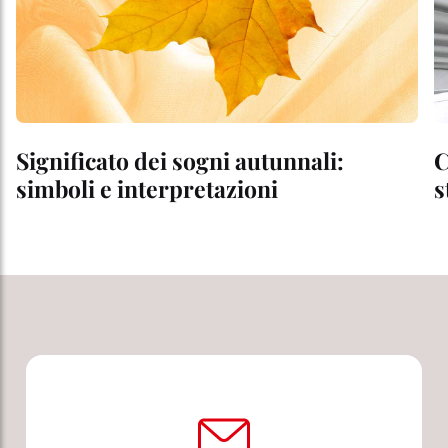
Significato dei sogni autunnali:
C
simboli e interpretazioni
s