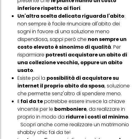
presente che
le piante hanno un costo
simili"). Puoi revocare il tuo consenso in qualsiasi momento con
inferiore rispetto ai fiori
.
effetto per il futuro disabilitando i cookie sul nostro sito web nella
sezione "Impostazioni cookie" collegata nel piè di pagina. Per
Un'altra scelta delicata riguarda l'abito
:
ulteriori informazioni sui cookie utilizzati su questo sito Web, in
non sempre è facile rinunciare all'abito dei
particolare sul loro periodo di conservazione, consultare le
informazioni dettagliate su ciascun cookie disponibili facendo
sogni in favore di una soluzione meno
clic su "modifica" di seguito".
dispendiosa, sappi però che
non sempre un
Se fai clic su "Modifica" potrai trovare maggiori informazioni sul
costo elevato è sinonimo di qualità
. Per
trattamento dei tuoi dati / sull'uso dei cookie e consentirli per uno o
risparmiare
potresti acquistare un abito di
più degli scopi sopra menzionati. Cliccando su "Accetta tutto",
acconsenti all'uso dei cookie e al trattamento dei tuoi dati
una collezione vecchia, oppure un abito
personali per tutte le finalità sopra indicate. Se fai clic su "Rifiuta",
usato
.
verranno utilizzati solo i cookie tecnicamente necessari per fornirti
questo sito web.
Esiste poi la
possibilità di acquistare su
internet il proprio abito da sposa
, soluzione
che permette senz'altro di spendere meno.
Il
fai da te
potrebbe essere invece la chiave
vincente per le
bomboniere
, da realizzare in
proprio in modo da
ridurre i costi al minimo
.
Scopri anche come realizzare un
matrimonio
shabby chic fai da te
!