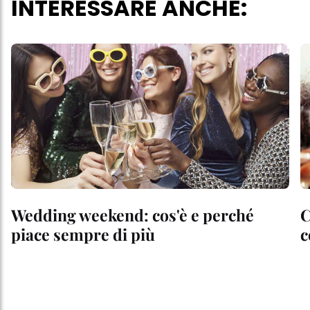
INTERESSARE ANCHE:
Wedding weekend: cos'è e perché
C
piace sempre di più
c