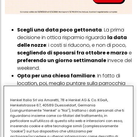
Scegli una data poco gettonata
. La prima
decisione in ottica risparmio riguarda
la data
delle nozze
: i costi si riducono, e non di poco,
scegliendo di sposarsi fra ottobre e marzo
e
preferendo un giorno settimanale
invece del
weekend.
Opta per una chiesa familiare
. In fatto di
location, poi, meglio puntare sulla parrocchia
che si trova vicino a casa e lasciare il duomo o
la basilica a chi se li può permettere. Alla
Henkel Italia Srl via Amoretti, 78 e Henkel AG & Co. KGaA,
parrocchia, inoltre, si è maggiormente legati a
Henkelstrasse 67, 40589 Duesseldorf, Germania
(congiuntamente “Henkel” o “Noi”), trattano i dati personali che ti
livello affettivo.
riguardano insieme come co-titolari del trattamento, in
Gli invitati sono spesso una nota dolente
particolare sull'utilizzo di questo sito web e interazioni con esso,
inserendo cookie e altre tecnologie simili (complessivamente
nell'organizzazione di un matrimonio
: il più
“cookie”) sul tuo dispositivo che utilizziamo per
delle volte, infatti,
non è necessario invitare
archiviare/accedere a ulteriori informazioni come descritto di