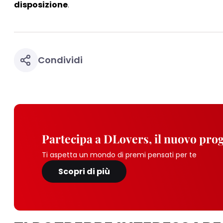
disposizione
.
Condividi
Partecipa a DLovers, il nuovo pr
Ti aspetta un mondo di premi pensati per te
Scopri di più