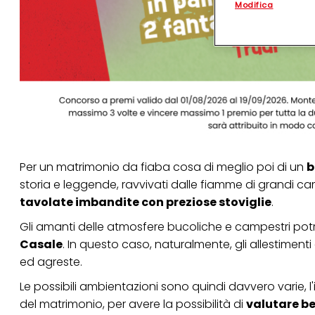
Modifica
(rispettivamente dell
terzi, conservare le
arricchiti con dati o
particolare per visu
identificati) su ques
misurare e ottimizz
Puoi trovare maggior
collegata nel piè di 
qualsiasi momento co
collegata nel piè di 
periodo di conserva
"modifica" di seguito
Per un matrimonio da fiaba cosa di meglio poi di un
b
Se fai clic su "Modif
storia e leggende, ravvivati dalle fiamme di grandi cami
per uno o più degli 
tuoi dati personali p
tavolate imbandite con preziose stoviglie
.
necessari per fornirt
Gli amanti delle atmosfere bucoliche e campestri po
Casale
. In questo caso, naturalmente, gli allestiment
ed agreste.
Le possibili ambientazioni sono quindi davvero varie, 
del matrimonio, per avere la possibilità di
valutare be