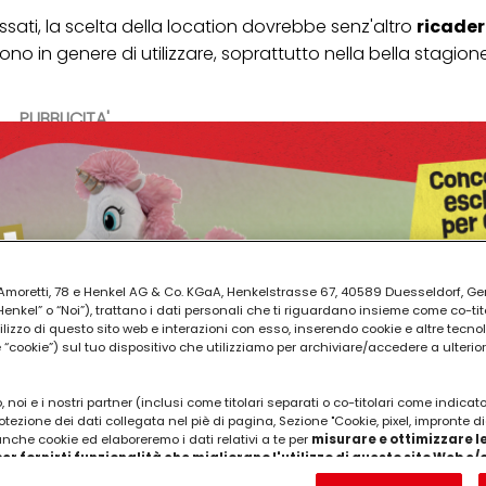
ssati, la scelta della location dovrebbe senz'altro
ricader
no in genere di utilizzare, soprattutto nella bella stagione
PUBBLICITA'
ia Amoretti, 78 e Henkel AG & Co. KGaA, Henkelstrasse 67, 40589 Duesseldorf, G
kel” o “Noi”), trattano i dati personali che ti riguardano insieme come co-tito
utilizzo di questo sito web e interazioni con esso, inserendo cookie e altre tecnol
cookie”) sul tuo dispositivo che utilizziamo per archiviare/accedere a ulterio
 noi e i nostri partner (inclusi come titolari separati o co-titolari come indicat
otezione dei dati collegata nel piè di pagina, Sezione "Cookie, pixel, impronte di
 anche cookie ed elaboreremo i dati relativi a te per
misurare e ottimizzare le
er fornirti funzionalità che migliorano l'utilizzo di questo sito Web e
Analizzeremo il tuo utilizzo di questo sito Web e le tue interazioni commerciali c