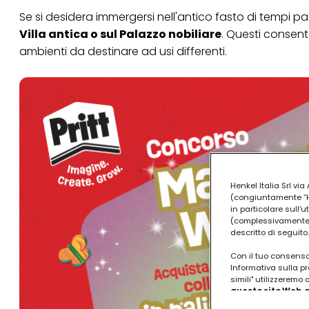
Se si desidera immergersi nell'antico fasto di tempi pa
Villa antica o sul Palazzo nobiliare
. Questi consento
ambienti da destinare ad usi differenti.
Henkel Italia Srl v
(congiuntamente “Hen
in particolare sull'
(complessivamente “
descritto di seguito.
Con il tuo consenso,
Informativa sulla pr
simili" utilizzeremo
questo sito Web, p
personalizzato
. 