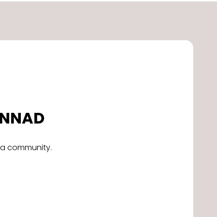
DONNAD
alla community.