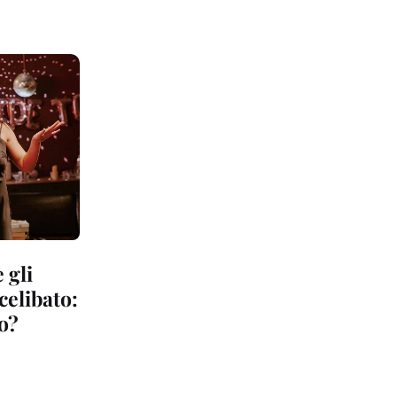
 gli
 celibato:
to?