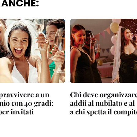
 ANCHE:
ravvivere a un
Chi deve organizzare
io con 40 gradi:
addii al nubilato e al
per invitati
a chi spetta il compi