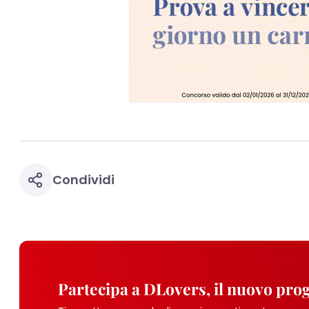
Puoi trovare maggior
collegata nel piè di 
qualsiasi momento co
collegata nel piè di 
periodo di conserva
"modifica" di seguito
Se fai clic su "Modif
per uno o più degli 
tuoi dati personali p
necessari per fornirt
Condividi
Partecipa a DLovers, il nuovo pr