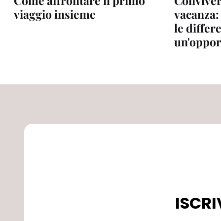
Come affrontare il primo
Convivere
viaggio insieme
vacanza:
le differ
un'oppor
ISCRI