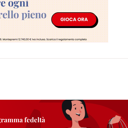
i informazioni sul trattamento dei tuoi dati nella nostra Informativa sulla prot
pagina (Sezione "Cookie, Pixel, Impronte digitali e tecnologie simili"). Puoi revo
n effetto per il futuro disabilitando i cookie sul nostro sito web nella sezion
pagina. Per ulteriori informazioni sui cookie utilizzati su questo sito Web, in par
zione, consultare le informazioni dettagliate su ciascun cookie disponibili fa
".
ica" potrai trovare maggiori informazioni sul trattamento dei tuoi dati / sull'uso d
scopi sopra menzionati. Cliccando su "Accetta tutto", acconsenti all'uso dei coo
er tutte le finalità sopra indicate. Se fai clic su "Rifiuta", verranno utilizzati solo
i questo sito web.
ogramma fedeltà