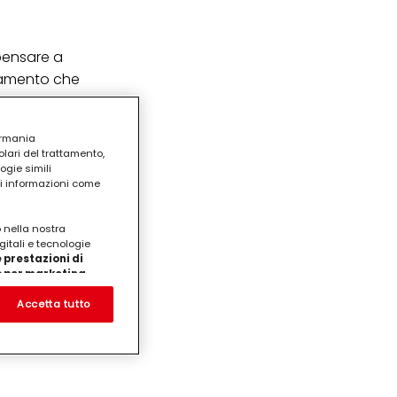
 pensare a
ntamento che
nare con
ermania
e costume
lari del trattamento,
ogie simili
ri informazioni come
o nella nostra
gitali e tecnologie
 prestazioni di
/o per marketing
on noi
prodotti su siti Web di
Accetta tutto
te che potrebbero essere
eting personalizzato, in
ui tuoi interessi
ua famiglia, nonché per