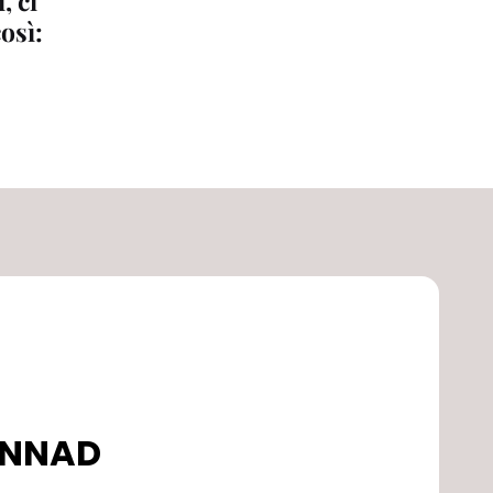
, ci
osì:
DONNAD