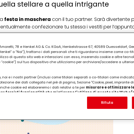
ella stellare a quella intrigante
na
festa in maschera
con il tuo partner. Sarà divertente
ventualmente confezionare tu stessa i vestiti per l’appu
rnevale, dai sempreverdi pirati alle 50 Sfumature da decli
ia Amoretti, 78 e Henkel AG & Co. KGaA, Henkelstrasse 67, 40589 Duesseldorf, G
etteralmente spaziare dalla classicità alle galassie. Qual
kel” o “Noi”), trattano i dati personali che ti riguardano insieme come co-tito
utilizzo di questo sito web e interazioni con esso, inserendo cookie e altre tecnol
cookie”) sul tuo dispositivo che utilizziamo per archiviare/accedere a ulterio
PUBBLICITA'
 noi e i nostri partner (inclusi come titolari separati o co-titolari come indicat
otezione dei dati collegata nel piè di pagina, Sezione "Cookie, pixel, impronte di
 anche cookie ed elaboreremo i dati relativi a te per
misurare e ottimizzare le
er fornirti funzionalità che migliorano l'utilizzo di questo sito Web e
Analizzeremo il tuo utilizzo di questo sito Web e le tue interazioni commerciali c
'azienda per cui lavori) per) e su tale base tracciare i tuoi acquisti dei nostri 
Rifiuta
 nostre informazioni sulle entità commerciali e creare profili individuali su di 
ttenuti da terze parti e altri siti Web. Utilizziamo questi profili per scopi di mark
alizzare annunci pubblicitari che potrebbero interessarti (basati, ad esempio, s
to sito web e altri media (di terzi) tramite i dispositivi assegnati a te o alla t
are il successo delle campagne pubblicitarie.