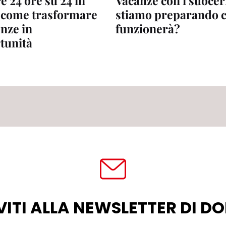
 24 ore su 24 in
Vacanze con i suoceri
 come trasformare
stiamo preparando c
enze in
funzionerà?
tunità
VITI ALLA NEWSLETTER DI 