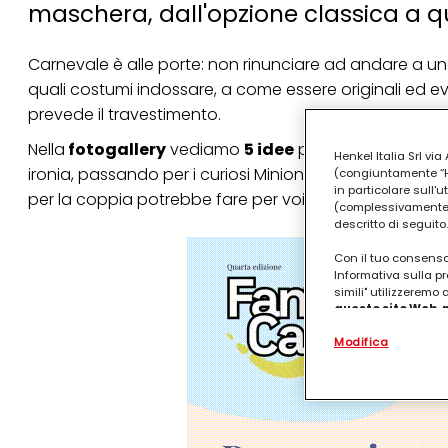
maschera, dall'opzione classica a qu
Carnevale è alle porte: non rinunciare ad andare a u
quali costumi indossare, a come essere originali ed e
prevede il travestimento.
Nella
fotogallery
vediamo
5 idee
per i costumi di Ca
Henkel Italia Srl v
ironia, passando per i curiosi Minions. Oppure potrai l
(congiuntamente “Hen
in particolare sull'
per la coppia potrebbe fare per voi?
(complessivamente “
descritto di seguito.
Con il tuo consenso,
Informativa sulla pr
simili" utilizzeremo
questo sito Web, p
personalizzato
. 
Modifica
(rispettivamente dell
terzi, conservare le
arricchiti con dati o
particolare per visu
identificati) su ques
misurare e ottimizz