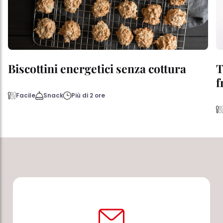
Biscottini energetici senza cottura
T
f
Facile
Snack
Più di 2 ore