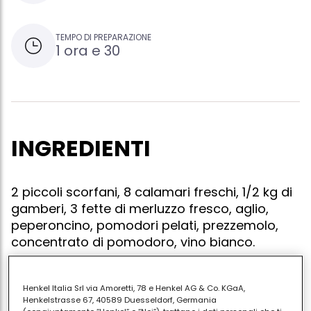
TEMPO DI PREPARAZIONE
1 ora e 30
INGREDIENTI
2 piccoli scorfani, 8 calamari freschi, 1/2 kg di
gamberi, 3 fette di merluzzo fresco, aglio,
peperoncino, pomodori pelati, prezzemolo,
concentrato di pomodoro, vino bianco.
Henkel Italia Srl via Amoretti, 78 e Henkel AG & Co. KGaA,
Henkelstrasse 67, 40589 Duesseldorf, Germania
Mettere in un tegame due cucchiai di olio d'oliva, un