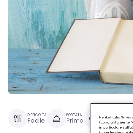
DIFFICOLTA'
PORTATA
TEMPO DI PREPAR
Henkel Italia Srl v
Facile
Primo
1 ora
(congiuntamente “Hen
in particolare sull'
(complessivamente “