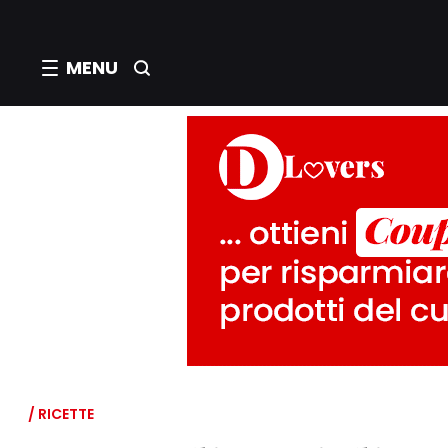
MENU
/ RICETTE