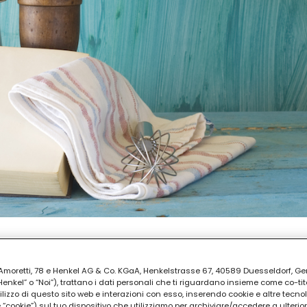
AZIONE
ia Amoretti, 78 e Henkel AG & Co. KGaA, Henkelstrasse 67, 40589 Duesseldorf, G
kel” o “Noi”), trattano i dati personali che ti riguardano insieme come co-tito
utilizzo di questo sito web e interazioni con esso, inserendo cookie e altre tecnol
cookie”) sul tuo dispositivo che utilizziamo per archiviare/accedere a ulterio