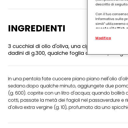
descritto di seguito.
Con il tuo consenso,
Informativa sulla pr
simili" utilizzeremo
INGREDIENTI
questo sito Web, p
personalizzato
. 
Modifica
(rispettivamente dell
terzi, conservare le
3 cucchiai di olio d'oliva, una cipolla, l'aglio 
arricchiti con dati o
dadini di g.300, qualche foglia di salvia , 600g 
particolare per visu
identificati) su ques
misurare e ottimizz
Puoi trovare maggior
collegata nel piè di 
In una pentola fate cuocere piano piano nell'olio d'oliva
qualsiasi momento co
sedano.dopo qualche minuto, aggiungete due pomodori f
collegata nel piè di 
periodo di conserva
(g. 600). coprite con un litro d'acqua; quando bollirà
"modifica" di seguito
cotti, passate la metà dei fagioli nel passaverdure e r
Se fai clic su "Modif
d'oliva extra vergine (g. 10), profumato da uno spicchi
per uno o più degli 
tuoi dati personali p
necessari per fornirt