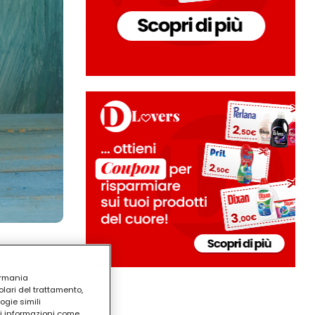
ermania
lari del trattamento,
ogie simili
ri informazioni come