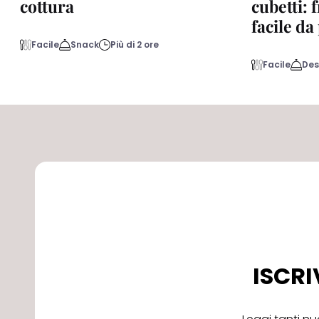
cottura
cubetti: 
facile d
Facile
Snack
Più di 2 ore
Facile
Des
ISCRI