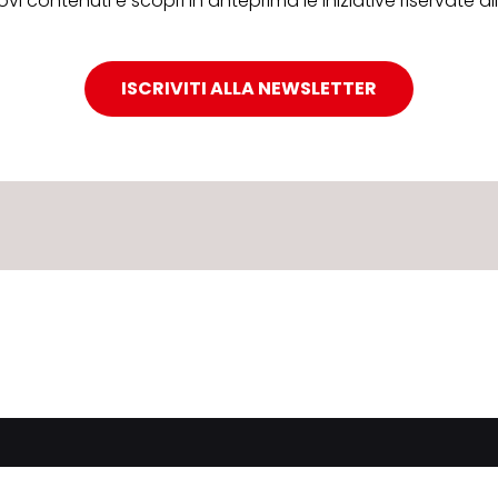
ovi contenuti e scopri in anteprima le iniziative riservate 
ISCRIVITI ALLA NEWSLETTER