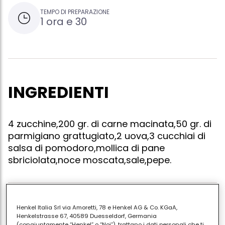
TEMPO DI PREPARAZIONE
1 ora e 30
INGREDIENTI
4 zucchine,200 gr. di carne macinata,50 gr. di
parmigiano grattugiato,2 uova,3 cucchiai di
salsa di pomodoro,mollica di pane
sbriciolata,noce moscata,sale,pepe.
In una terrina impastare la carne con il formaggio, le
Henkel Italia Srl via Amoretti, 78 e Henkel AG & Co. KGaA,
uova, un pizzico di noce moscata, la mollica
Henkelstrasse 67, 40589 Duesseldorf, Germania
(congiuntamente “Henkel” o “Noi”), trattano i dati personali che ti