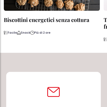
Biscottini energetici senza cottura
T
f
Facile
Snack
Più di 2 ore