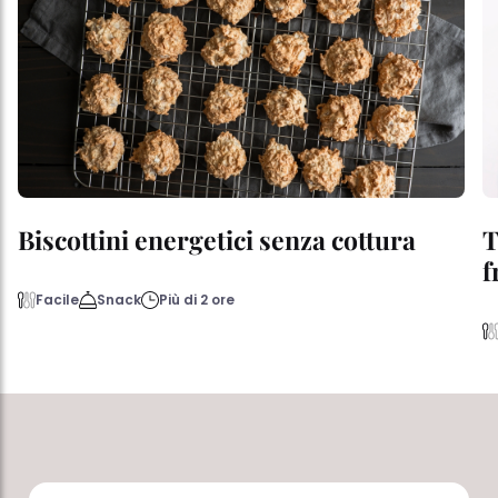
Biscottini energetici senza cottura
T
f
Facile
Snack
Più di 2 ore