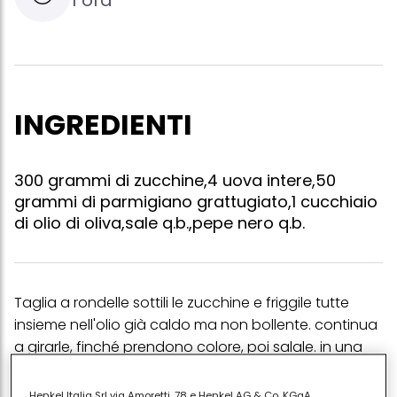
INGREDIENTI
300 grammi di zucchine,4 uova intere,50
grammi di parmigiano grattugiato,1 cucchiaio
di olio di oliva,sale q.b.,pepe nero q.b.
Taglia a rondelle sottili le zucchine e friggile tutte
insieme nell'olio già caldo ma non bollente. continua
a girarle, finché prendono colore, poi salale. in una
terrina, sbatti le uova intere con sale, pepe nero e
parmigiano. aggiungi le zucchine rosolate e versa il
Henkel Italia Srl via Amoretti, 78 e Henkel AG & Co. KGaA,