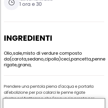
1 ora e 30
INGREDIENTI
Olio,sale,misto di verdure composto
da(carota,sedano,cipolla)ceci,pancetta,penne
rigate,grana,
Prendere una pentola piena d'acqua e portarla
all'ebolizione per poi calarci le penne rigate
dentro.nel frattempo che l'acqua sia pronta per
ebollizione in una padella far soffriggere olio ,il misto