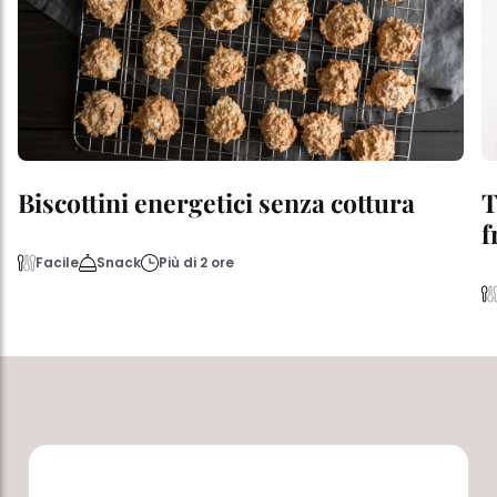
Biscottini energetici senza cottura
T
f
Facile
Snack
Più di 2 ore