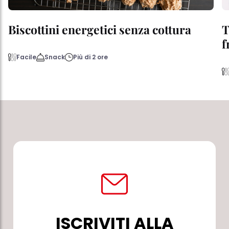
Biscottini energetici senza cottura
T
f
Facile
Snack
Più di 2 ore
ISCRIVITI ALLA