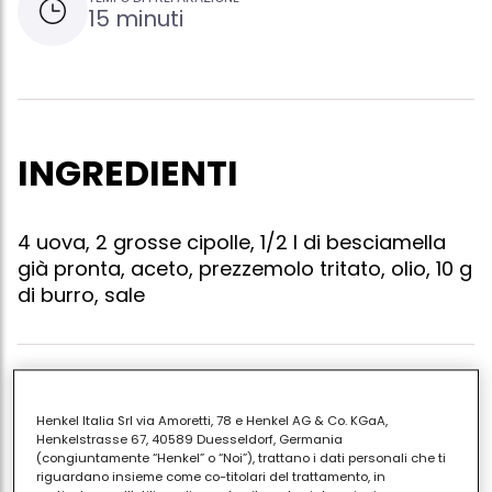
15 minuti
INGREDIENTI
4 uova, 2 grosse cipolle, 1/2 l di besciamella
già pronta, aceto, prezzemolo tritato, olio, 10 g
di burro, sale
Rassodare le uova, facendole cuocere per 10', dal
momento in cui inizia l'ebollizione. passarle sotto
Henkel Italia Srl via Amoretti, 78 e Henkel AG & Co. KGaA,
Henkelstrasse 67, 40589 Duesseldorf, Germania
l'acqua fredda e sgusciarle. sbucciare le cipolle,
(congiuntamente “Henkel” o “Noi”), trattano i dati personali che ti
affettarle al velo e farle appassire per 1/2 ora con
riguardano insieme come co-titolari del trattamento, in