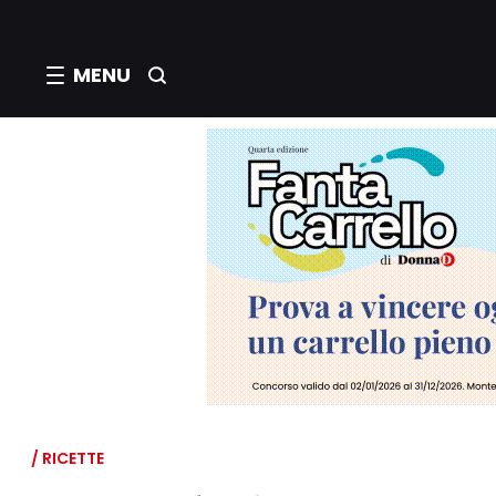
MENU
/ RICETTE