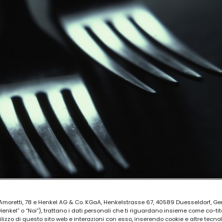
ia Amoretti, 78 e Henkel AG & Co. KGaA, Henkelstrasse 67, 40589 Duesseldorf, G
kel” o “Noi”), trattano i dati personali che ti riguardano insieme come co-tito
utilizzo di questo sito web e interazioni con esso, inserendo cookie e altre tecnol