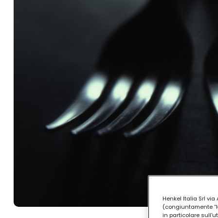
Henkel Italia Srl v
(congiuntamente “Hen
in particolare sull'