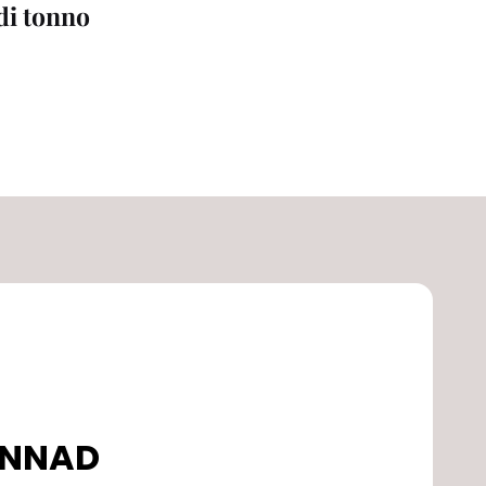
 di tonno
DONNAD