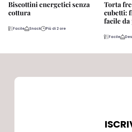
Biscottini energetici senza
Torta fre
cottura
cubetti: 
facile d
Facile
Snack
Più di 2 ore
Facile
Des
ISCRI