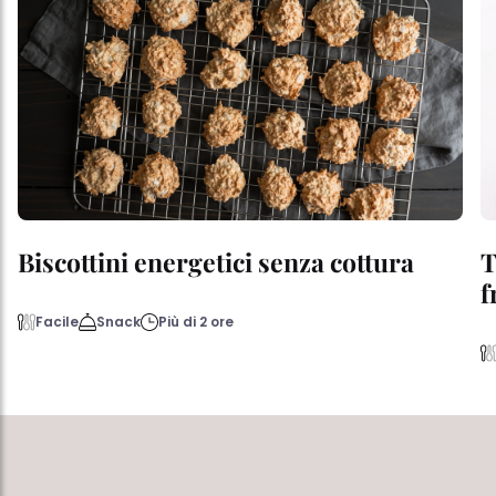
Biscottini energetici senza cottura
T
f
Facile
Snack
Più di 2 ore