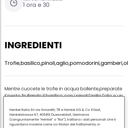
1 ora e 30
INGREDIENTI
Trofie,basilico,pinoli,aglio,pomodorini,gamberi,o
Mentre cuocete le trofie in acqua bollente,preparate
il pesto frullando il basilico con i pinoli,l'aglio,l'olio e un
po' di grana.in una padela saltate con un po' d'olio i
gamberi privati di testa e guscio insieme ai
Henkel Italia Srl via Amoretti, 78 e Henkel AG & Co. KGaA,
Henkelstrasse 67, 40589 Duesseldorf, Germania
pomodorini tagliati a metà per 5 minuti,salate e
(congiuntamente “Henkel” o “Noi”), trattano i dati personali che ti
pepate.scolate la pasta e saltatela in questa
riguardano insieme come co-titolari del trattamento, in