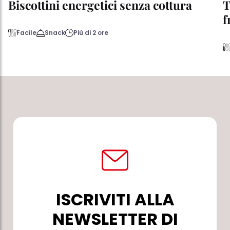
Biscottini energetici senza cottura
T
f
Facile
Snack
Più di 2 ore
ISCRIVITI ALLA
NEWSLETTER DI