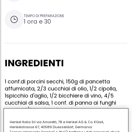
TEMPO DI PREPARAZIONE
1 ora e 30
INGREDIENTI
1 conf.di porcini secchi, 150g di pancetta
affumicata, 2/3 cucchiai di olio, 1/2 cipolla,
1spicchio d'aglio, 1/2 bicchiere di vino, 4/5
cucchiai di salsa, 1 conf. di panna ai funghi
porcini, 1/2 kg di trofie. sale e peperoncino.
Henkel Italia Srl via Amoretti, 78 e Henkel AG & Co. KGaA,
Henkelstrasse 67, 40589 Duesseldorf, Germania