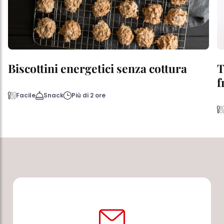
Biscottini energetici senza cottura
T
f
Facile
Snack
Più di 2 ore