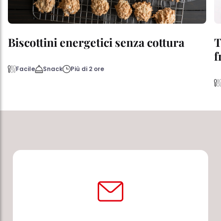
Biscottini energetici senza cottura
T
f
Facile
Snack
Più di 2 ore