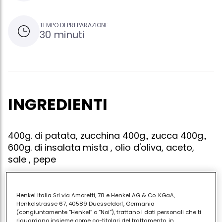
TEMPO DI PREPARAZIONE
30 minuti
INGREDIENTI
400g. di patata, zucchina 400g., zucca 400g.,
600g. di insalata mista , olio d'oliva, aceto,
sale , pepe
Henkel Italia Srl via Amoretti, 78 e Henkel AG & Co. KGaA,
Lessate separatamente, in acqua bollente salata, le
Henkelstrasse 67, 40589 Duesseldorf, Germania
(congiuntamente “Henkel” o “Noi”), trattano i dati personali che ti
patate, sbucciate e tagliate a rondelle, per 30 minuti;
riguardano insieme come co-titolari del trattamento, in