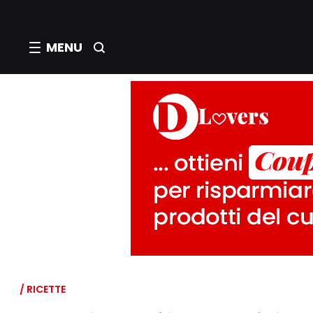
MENU
/ RICETTE