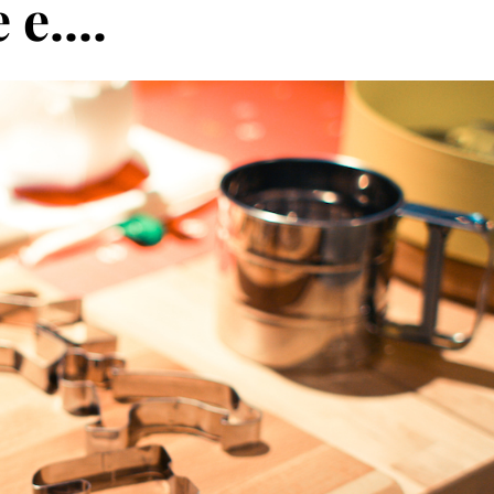
e....