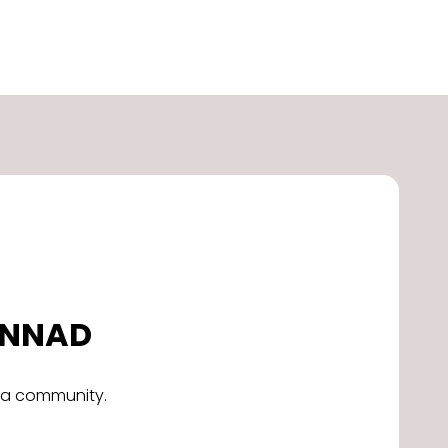
DONNAD
alla community.