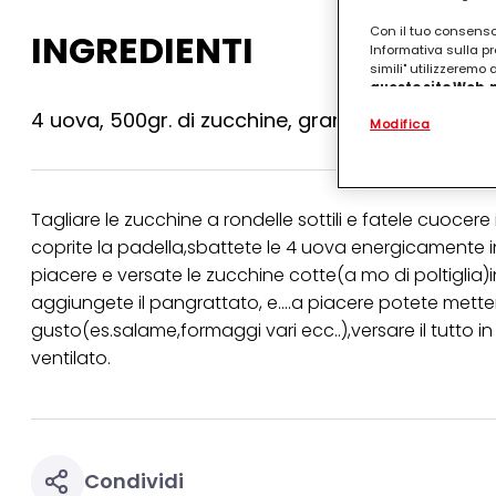
Con il tuo consenso,
INGREDIENTI
Informativa sulla pr
simili" utilizzeremo
questo sito Web, p
personalizzato
. 
4 uova, 500gr. di zucchine, grana(o pecorino), p
Modifica
(rispettivamente dell
terzi, conservare le
arricchiti con dati o
particolare per visu
identificati) su ques
Tagliare le zucchine a rondelle sottili e fatele cuocere
misurare e ottimizz
coprite la padella,sbattete le 4 uova energicamente i
Puoi trovare maggior
piacere e versate le zucchine cotte(a mo di poltiglia)
collegata nel piè di 
qualsiasi momento co
aggiungete il pangrattato, e....a piacere potete metter
collegata nel piè di 
gusto(es.salame,formaggi vari ecc..),versare il tutto i
periodo di conserva
"modifica" di seguito
ventilato.
Se fai clic su "Modif
per uno o più degli 
tuoi dati personali p
necessari per fornirt
Condividi