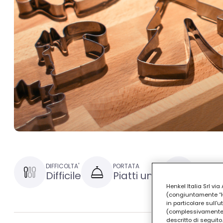
DIFFICOLTA'
PORTATA
TEMPO DI
Difficile
Piatti unici
1 ora 
Henkel Italia Srl v
(congiuntamente “Hen
in particolare sull'
(complessivamente “
descritto di seguito.