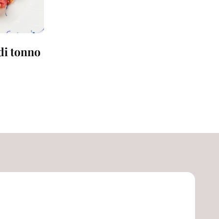
 di tonno