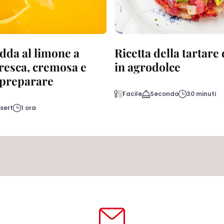
dda al limone a
Ricetta della tartare
fresca, cremosa e
in agrodolce
a preparare
Facile
Secondo
30 minuti
sert
1 ora