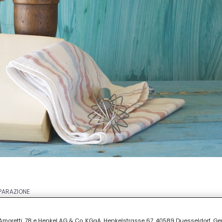
EPARAZIONE
30
ia Amoretti, 78 e Henkel AG & Co. KGaA, Henkelstrasse 67, 40589 Duesseldorf, G