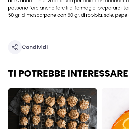
utilizzando di nuovo la tasca per dolci con bocchetta li
tuoi dati personali p
possono fare anche farciti al formagio: preparare i to
necessari per fornirt
50 gr. di mascarpone con 50 gr. di robiola, sale, pep
Condividi
TI POTREBBE INTERESSARE