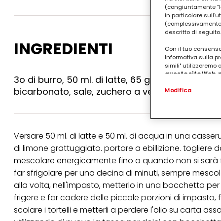
(congiuntamente “Hen
in particolare sull'
(complessivamente “
descritto di seguito.
INGREDIENTI
Con il tuo consenso,
Informativa sulla pr
simili" utilizzeremo
questo sito Web, p
3o di burro, 50 ml. di latte, 65 gr. farina, 2 uov
personalizzato
. 
bicarbonato, sale, zuchero a velo, acqua.
Modifica
(rispettivamente dell
terzi, conservare le
arricchiti con dati o
particolare per visu
identificati) su ques
misurare e ottimizz
Versare 50 ml. di latte e 50 ml. di acqua in una casseru
di limone grattuggiato. portare a ebillizione. togliere 
Puoi trovare maggior
collegata nel piè di 
mescolare energicamente fino a quando non si sarà f
qualsiasi momento co
far sfrigolare per una decina di minuti, sempre mescola
collegata nel piè di 
periodo di conserva
alla volta, nell'impasto, metterlo in una bocchetta pe
"modifica" di seguito
frigere e far cadere delle piccole porzioni di impasto,
Se fai clic su "Modif
scolare i tortelli e metterli a perdere l'olio su carta as
per uno o più degli 