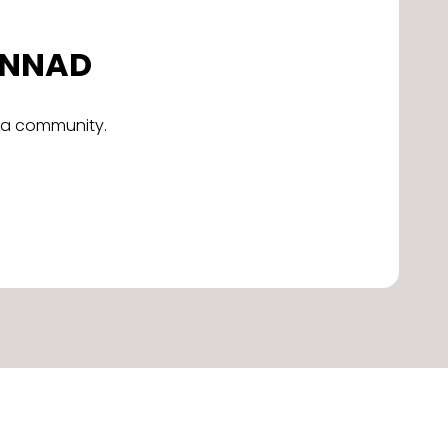
DONNAD
alla community.