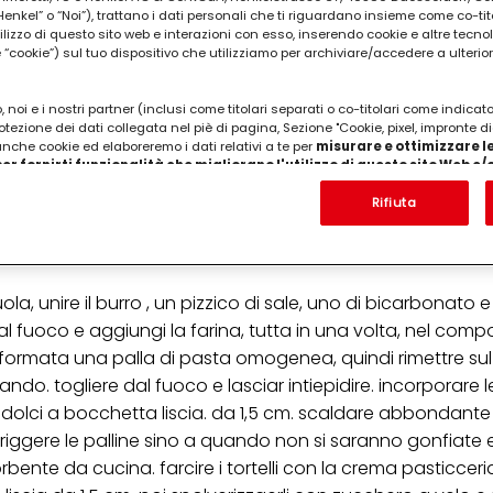
kel” o “Noi”), trattano i dati personali che ti riguardano insieme come co-tito
utilizzo di questo sito web e interazioni con esso, inserendo cookie e altre tecnol
cookie”) sul tuo dispositivo che utilizziamo per archiviare/accedere a ulterio
 noi e i nostri partner (inclusi come titolari separati o co-titolari come indicat
otezione dei dati collegata nel piè di pagina, Sezione "Cookie, pixel, impronte di
 anche cookie ed elaboreremo i dati relativi a te per
misurare e ottimizzare le
er fornirti funzionalità che migliorano l'utilizzo di questo sito Web e
a, 1 limone naturale, 200 ml.crema pasticciera, olio,
Analizzeremo il tuo utilizzo di questo sito Web e le tue interazioni commerciali c
'azienda per cui lavori) per) e su tale base tracciare i tuoi acquisti dei nostri 
Rifiuta
 nostre informazioni sulle entità commerciali e creare profili individuali su di 
ttenuti da terze parti e altri siti Web. Utilizziamo questi profili per scopi di mark
alizzare annunci pubblicitari che potrebbero interessarti (basati, ad esempio, s
to sito web e altri media (di terzi) tramite i dispositivi assegnati a te o alla t
are il successo delle campagne pubblicitarie.
ola, unire il burro , un pizzico di sale, uno di bicarbonato
dal fuoco e aggiungi la farina, tutta in una volta, nel com
i informazioni sul trattamento dei tuoi dati nella nostra Informativa sulla prot
pagina (Sezione "Cookie, Pixel, Impronte digitali e tecnologie simili"). Puoi revo
ormata una palla di pasta omogenea, quindi rimettre sul
n effetto per il futuro disabilitando i cookie sul nostro sito web nella sezion
ndo. togliere dal fuoco e lasciar intiepidire. incorporare 
pagina. Per ulteriori informazioni sui cookie utilizzati su questo sito Web, in par
zione, consultare le informazioni dettagliate su ciascun cookie disponibili fa
r dolci a bocchetta liscia. da 1,5 cm. scaldare abbondante 
".
 friggere le palline sino a quando non si saranno gonfiate 
ica" potrai trovare maggiori informazioni sul trattamento dei tuoi dati / sull'uso d
sorbente da cucina. farcire i tortelli con la crema pasticceri
scopi sopra menzionati. Cliccando su "Accetta tutto", acconsenti all'uso dei coo