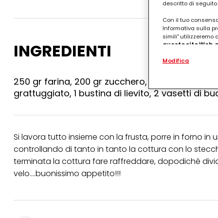
descritto di seguito.
Con il tuo consenso,
Informativa sulla pr
simili" utilizzeremo
INGREDIENTI
questo sito Web, p
personalizzato
. 
Modifica
(rispettivamente dell
terzi, conservare le
arricchiti con dati o
250 gr farina, 200 gr zucchero, 100 gr burro fuso
particolare per visu
grattuggiato, 1 bustina di lievito, 2 vasetti di b
identificati) su ques
misurare e ottimizz
Puoi trovare maggior
collegata nel piè di 
Si lavora tutto insieme con la frusta, porre in forno in 
qualsiasi momento co
collegata nel piè di 
controllando di tanto in tanto la cottura con lo stecch
periodo di conserva
terminata la cottura fare raffreddare, dopodichè divide
"modifica" di seguito
velo....buonissimo appetito!!!
Se fai clic su "Modif
per uno o più degli 
tuoi dati personali p
necessari per fornirt