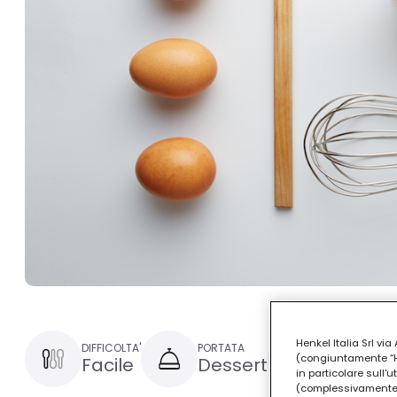
Henkel Italia Srl v
DIFFICOLTA'
PORTATA
TEMPO DI PRE
(congiuntamente “Hen
Facile
Dessert
30 minut
in particolare sull'
(complessivamente “