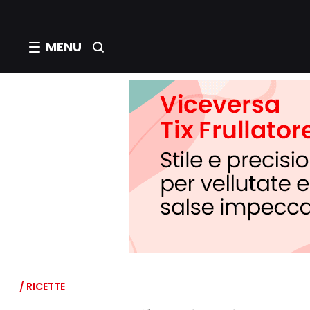
MENU
/ RICETTE