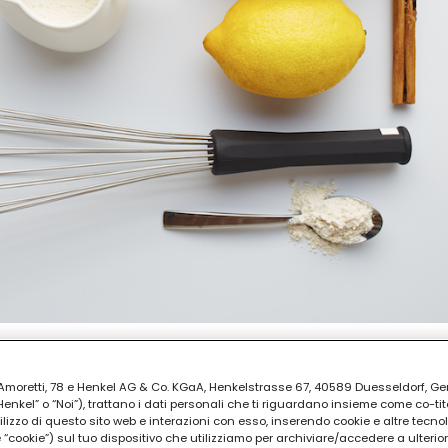
ia Amoretti, 78 e Henkel AG & Co. KGaA, Henkelstrasse 67, 40589 Duesseldorf, G
PARAZIONE
kel” o “Noi”), trattano i dati personali che ti riguardano insieme come co-tito
i
utilizzo di questo sito web e interazioni con esso, inserendo cookie e altre tecnol
cookie”) sul tuo dispositivo che utilizziamo per archiviare/accedere a ulterio