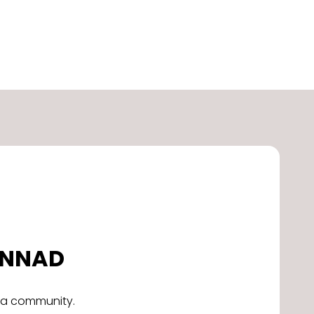
DONNAD
alla community.