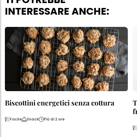
INTERESSARE ANCHE:
Biscottini energetici senza cottura
T
f
Facile
Snack
Più di 2 ore